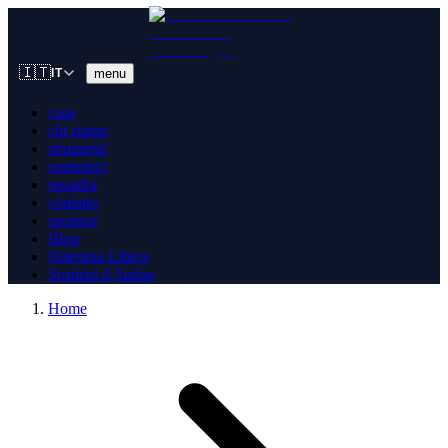
🇮🇹
menu
IT
casa
chi siamo
strumenti
sostienici
squadra
contatto
sponsor
Blog
Palestina Libera
Sostieni il Sudan
Home