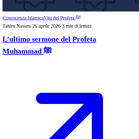
Conoscenza Islamica
Vita del Profeta ﷺ
Tahiru Nasuru
·
26 aprile 2026
·
3
min di lettura
L’ultimo sermone del Profeta
Muhammad ﷺ