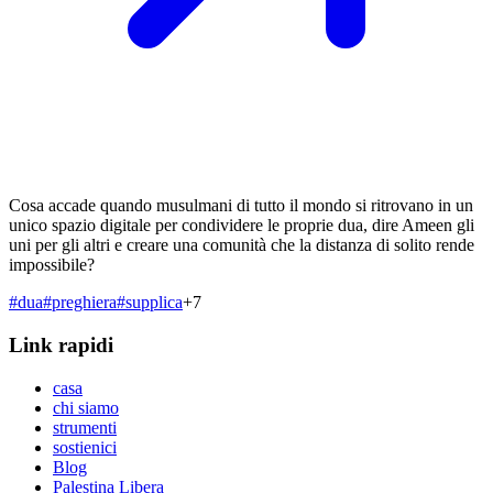
Cosa accade quando musulmani di tutto il mondo si ritrovano in un
unico spazio digitale per condividere le proprie dua, dire Ameen gli
uni per gli altri e creare una comunità che la distanza di solito rende
impossibile?
#
dua
#
preghiera
#
supplica
+
7
Link rapidi
casa
chi siamo
strumenti
sostienici
Blog
Palestina Libera