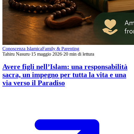
Conoscenza Islamica
Family & Parenting
Tahiru Nasuru
·
15 maggio 2026
·
20
min di lettura
Avere figli nell’Islam: una responsabilità
sacra, un impegno per tutta la vita e una
via verso il Paradiso