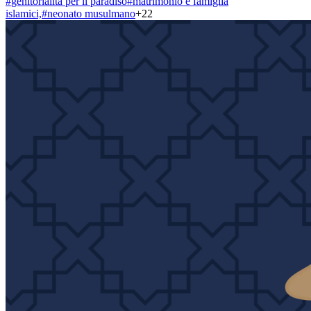
#
genitorialità per il paradiso
#
matrimonio e famiglia
islamici,
#
neonato musulmano
+
22