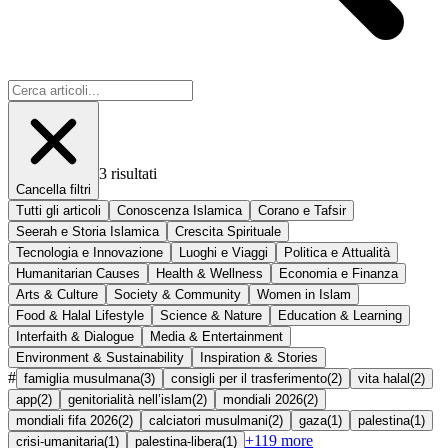
3
risultati
Cancella filtri
Tutti gli articoli
Conoscenza Islamica
Corano e Tafsir
Seerah e Storia Islamica
Crescita Spirituale
Tecnologia e Innovazione
Luoghi e Viaggi
Politica e Attualità
Humanitarian Causes
Health & Wellness
Economia e Finanza
Arts & Culture
Society & Community
Women in Islam
Food & Halal Lifestyle
Science & Nature
Education & Learning
Interfaith & Dialogue
Media & Entertainment
Environment & Sustainability
Inspiration & Stories
#
famiglia musulmana
(
3
)
consigli per il trasferimento
(
2
)
vita halal
(
2
)
app
(
2
)
genitorialità nell’islam
(
2
)
mondiali 2026
(
2
)
mondiali fifa 2026
(
2
)
calciatori musulmani
(
2
)
gaza
(
1
)
palestina
(
1
)
+
119
more
crisi-umanitaria
(
1
)
palestina-libera
(
1
)