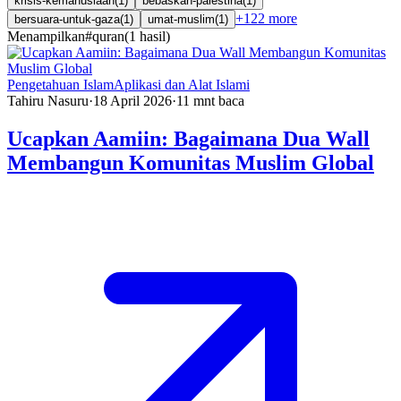
krisis-kemanusiaan
(
1
)
bebaskan-palestina
(
1
)
+
122
more
bersuara-untuk-gaza
(
1
)
umat-muslim
(
1
)
Menampilkan
#
quran
(
1
hasil
)
Pengetahuan Islam
Aplikasi dan Alat Islami
Tahiru Nasuru
·
18 April 2026
·
11
mnt baca
Ucapkan Aamiin: Bagaimana Dua Wall
Membangun Komunitas Muslim Global