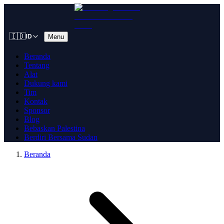
🇮🇩
Menu
ID
Beranda
Tentang
Alat
Dukung kami
Tim
Kontak
Sponsor
Blog
Bebaskan Palestina
Berdiri Bersama Sudan
Beranda