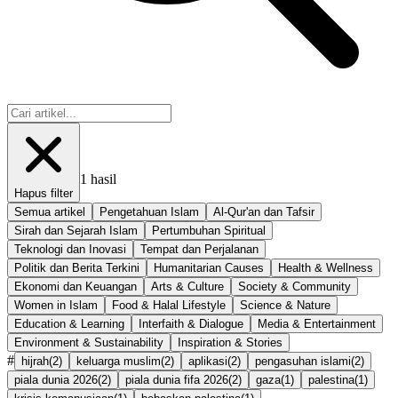
1
hasil
Hapus filter
Semua artikel
Pengetahuan Islam
Al-Qur'an dan Tafsir
Sirah dan Sejarah Islam
Pertumbuhan Spiritual
Teknologi dan Inovasi
Tempat dan Perjalanan
Politik dan Berita Terkini
Humanitarian Causes
Health & Wellness
Ekonomi dan Keuangan
Arts & Culture
Society & Community
Women in Islam
Food & Halal Lifestyle
Science & Nature
Education & Learning
Interfaith & Dialogue
Media & Entertainment
Environment & Sustainability
Inspiration & Stories
#
hijrah
(
2
)
keluarga muslim
(
2
)
aplikasi
(
2
)
pengasuhan islami
(
2
)
piala dunia 2026
(
2
)
piala dunia fifa 2026
(
2
)
gaza
(
1
)
palestina
(
1
)