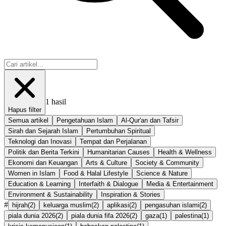
1
hasil
Hapus filter
Semua artikel
Pengetahuan Islam
Al-Qur'an dan Tafsir
Sirah dan Sejarah Islam
Pertumbuhan Spiritual
Teknologi dan Inovasi
Tempat dan Perjalanan
Politik dan Berita Terkini
Humanitarian Causes
Health & Wellness
Ekonomi dan Keuangan
Arts & Culture
Society & Community
Women in Islam
Food & Halal Lifestyle
Science & Nature
Education & Learning
Interfaith & Dialogue
Media & Entertainment
Environment & Sustainability
Inspiration & Stories
#
hijrah
(
2
)
keluarga muslim
(
2
)
aplikasi
(
2
)
pengasuhan islami
(
2
)
piala dunia 2026
(
2
)
piala dunia fifa 2026
(
2
)
gaza
(
1
)
palestina
(
1
)