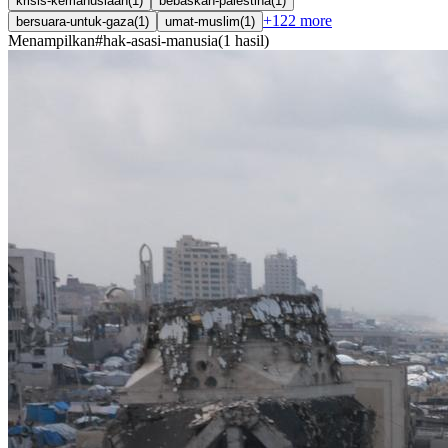
krisis-kemanusiaan
(
1
)
bebaskan-palestina
(
1
)
+
122
more
bersuara-untuk-gaza
(
1
)
umat-muslim
(
1
)
Menampilkan
#
hak-asasi-manusia
(
1
hasil
)