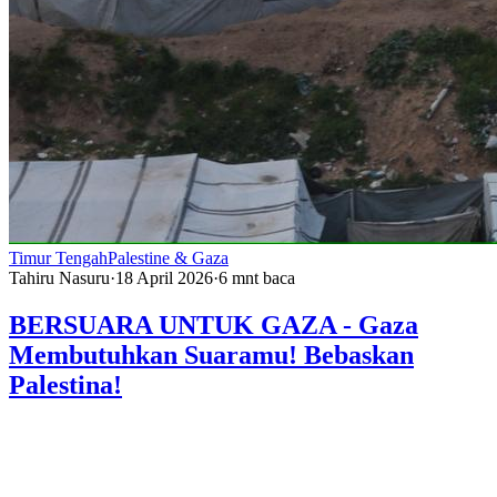
Timur Tengah
Palestine & Gaza
Tahiru Nasuru
·
18 April 2026
·
6
mnt baca
BERSUARA UNTUK GAZA - Gaza
Membutuhkan Suaramu! Bebaskan
Palestina!