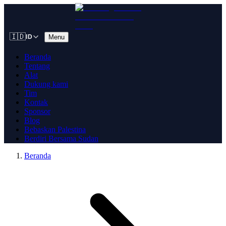
🇮🇩
Menu
ID
Beranda
Tentang
Alat
Dukung kami
Tim
Kontak
Sponsor
Blog
Bebaskan Palestina
Berdiri Bersama Sudan
Beranda