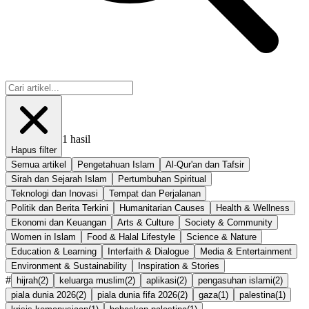
1
hasil
Hapus filter
Semua artikel
Pengetahuan Islam
Al-Qur'an dan Tafsir
Sirah dan Sejarah Islam
Pertumbuhan Spiritual
Teknologi dan Inovasi
Tempat dan Perjalanan
Politik dan Berita Terkini
Humanitarian Causes
Health & Wellness
Ekonomi dan Keuangan
Arts & Culture
Society & Community
Women in Islam
Food & Halal Lifestyle
Science & Nature
Education & Learning
Interfaith & Dialogue
Media & Entertainment
Environment & Sustainability
Inspiration & Stories
#
hijrah
(
2
)
keluarga muslim
(
2
)
aplikasi
(
2
)
pengasuhan islami
(
2
)
piala dunia 2026
(
2
)
piala dunia fifa 2026
(
2
)
gaza
(
1
)
palestina
(
1
)