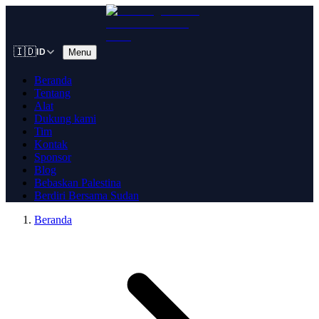
🇮🇩
Menu
ID
Beranda
Tentang
Alat
Dukung kami
Tim
Kontak
Sponsor
Blog
Bebaskan Palestina
Berdiri Bersama Sudan
Beranda