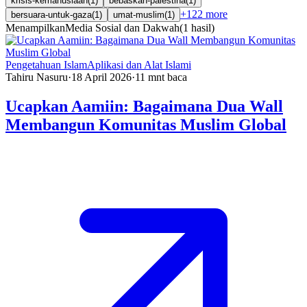
krisis-kemanusiaan
(
1
)
bebaskan-palestina
(
1
)
+
122
more
bersuara-untuk-gaza
(
1
)
umat-muslim
(
1
)
Menampilkan
Media Sosial dan Dakwah
(
1
hasil
)
Pengetahuan Islam
Aplikasi dan Alat Islami
Tahiru Nasuru
·
18 April 2026
·
11
mnt baca
Ucapkan Aamiin: Bagaimana Dua Wall
Membangun Komunitas Muslim Global