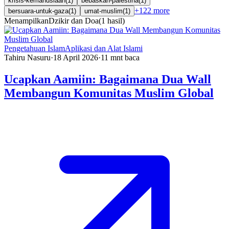
krisis-kemanusiaan
(
1
)
bebaskan-palestina
(
1
)
+
122
more
bersuara-untuk-gaza
(
1
)
umat-muslim
(
1
)
Menampilkan
Dzikir dan Doa
(
1
hasil
)
Pengetahuan Islam
Aplikasi dan Alat Islami
Tahiru Nasuru
·
18 April 2026
·
11
mnt baca
Ucapkan Aamiin: Bagaimana Dua Wall
Membangun Komunitas Muslim Global