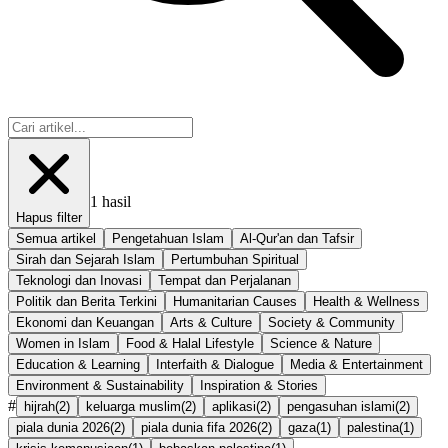
1
hasil
Hapus filter
Semua artikel
Pengetahuan Islam
Al-Qur'an dan Tafsir
Sirah dan Sejarah Islam
Pertumbuhan Spiritual
Teknologi dan Inovasi
Tempat dan Perjalanan
Politik dan Berita Terkini
Humanitarian Causes
Health & Wellness
Ekonomi dan Keuangan
Arts & Culture
Society & Community
Women in Islam
Food & Halal Lifestyle
Science & Nature
Education & Learning
Interfaith & Dialogue
Media & Entertainment
Environment & Sustainability
Inspiration & Stories
#
hijrah
(
2
)
keluarga muslim
(
2
)
aplikasi
(
2
)
pengasuhan islami
(
2
)
piala dunia 2026
(
2
)
piala dunia fifa 2026
(
2
)
gaza
(
1
)
palestina
(
1
)