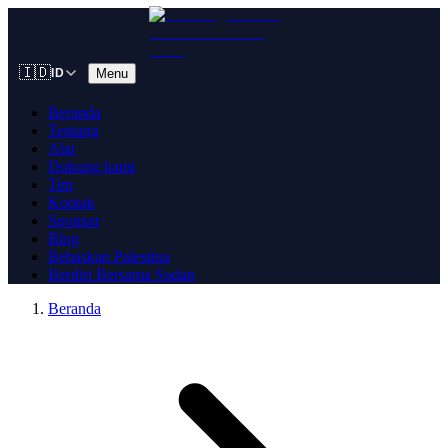
🇮🇩
Menu
ID
Beranda
Tentang
Alat
Dukung kami
Tim
Kontak
Sponsor
Blog
Bebaskan Palestina
Berdiri Bersama Sudan
Beranda