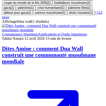
coupe du monde de la fifa 2026
(
2
)
footballeurs musulmans
(
2
)
gaza
(
1
)
palestine
(
1
)
crise humanitaire
(
1
)
palestine libre
(
1
)
+
122
debout pour gaza
(
1
)
oumma musulmane
(
1
)
droits humains
(
1
)
more
Affichage
#
dua wall
(
1
résultats
)
Connaissance Islamique
Applications et Outils Islamiques
Tahiru Nasuru
·
12 avril 2026
·
13
min de lecture
Dites Amine : comment Dua Wall
construit une communauté musulmane
mondiale