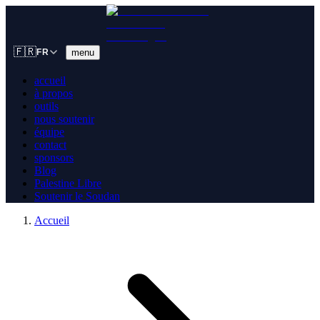
🇫🇷
menu
FR
accueil
à propos
outils
nous soutenir
équipe
contact
sponsors
Blog
Palestine Libre
Soutenir le Soudan
Accueil