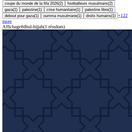
coupe du monde de la fifa 2026
(
2
)
footballeurs musulmans
(
2
)
gaza
(
1
)
palestine
(
1
)
crise humanitaire
(
1
)
palestine libre
(
1
)
+
122
debout pour gaza
(
1
)
oumma musulmane
(
1
)
droits humains
(
1
)
more
Affichage
#
dhul-hijjah
(
1
résultats
)