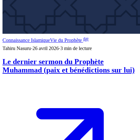
Connaissance Islamique
Vie du Prophète ﷺ
Tahiru Nasuru
·
26 avril 2026
·
3
min de lecture
Le dernier sermon du Prophète
Muhammad (paix et bénédictions sur lui)