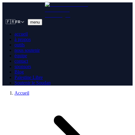
🇫🇷
menu
FR
accueil
à propos
outils
nous soutenir
équipe
contact
sponsors
Blog
Palestine Libre
Soutenir le Soudan
Accueil