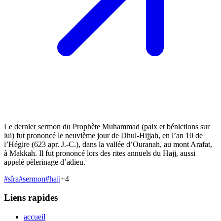
Le dernier sermon du Prophète Muhammad (paix et bénictions sur
lui) fut prononcé le neuvième jour de Dhul-Hijjah, en l’an 10 de
l’Hégire (623 apr. J.-C.), dans la vallée d’Ouranah, au mont Arafat,
à Makkah. Il fut prononcé lors des rites annuels du Hajj, aussi
appelé pèlerinage d’adieu.
#
sîra
#
sermon
#
hajj
+
4
Liens rapides
accueil