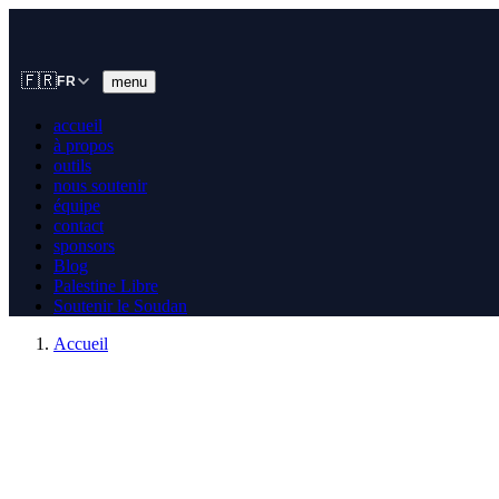
🇫🇷
menu
FR
accueil
à propos
outils
nous soutenir
équipe
contact
sponsors
Blog
Palestine Libre
Soutenir le Soudan
Accueil