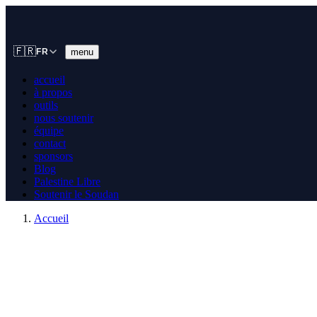
🇫🇷
menu
FR
accueil
à propos
outils
nous soutenir
équipe
contact
sponsors
Blog
Palestine Libre
Soutenir le Soudan
Accueil