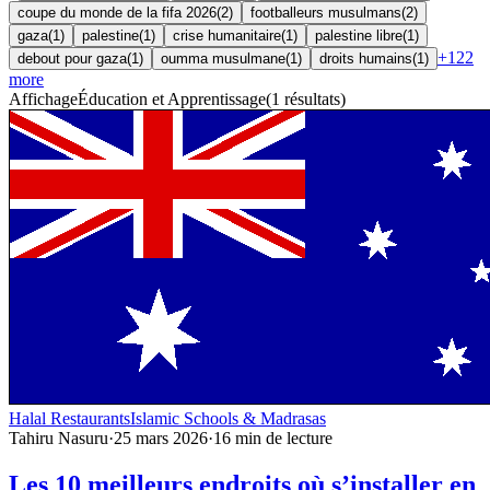
coupe du monde de la fifa 2026
(
2
)
footballeurs musulmans
(
2
)
gaza
(
1
)
palestine
(
1
)
crise humanitaire
(
1
)
palestine libre
(
1
)
+
122
debout pour gaza
(
1
)
oumma musulmane
(
1
)
droits humains
(
1
)
more
Affichage
Éducation et Apprentissage
(
1
résultats
)
Halal Restaurants
Islamic Schools & Madrasas
Tahiru Nasuru
·
25 mars 2026
·
16
min de lecture
Les 10 meilleurs endroits où s’installer en