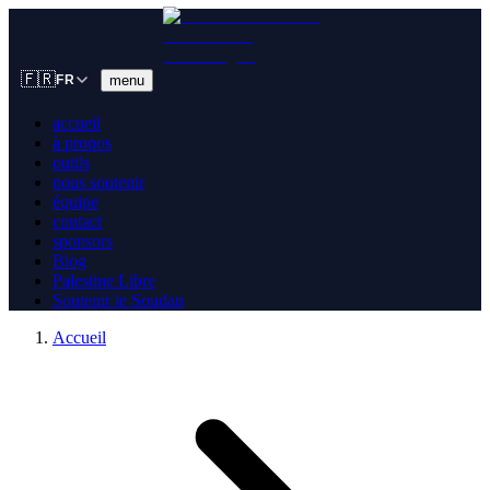
🇫🇷
menu
FR
accueil
à propos
outils
nous soutenir
équipe
contact
sponsors
Blog
Palestine Libre
Soutenir le Soudan
Accueil