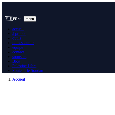
🇫🇷
menu
FR
accueil
à propos
outils
nous soutenir
équipe
contact
sponsors
Blog
Palestine Libre
Soutenir le Soudan
Accueil