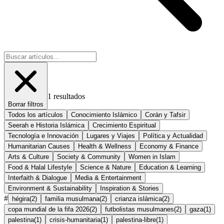
1
resultados
Borrar filtros
Todos los artículos
Conocimiento Islámico
Corán y Tafsir
Seerah e Historia Islámica
Crecimiento Espiritual
Tecnología e Innovación
Lugares y Viajes
Política y Actualidad
Humanitarian Causes
Health & Wellness
Economy & Finance
Arts & Culture
Society & Community
Women in Islam
Food & Halal Lifestyle
Science & Nature
Education & Learning
Interfaith & Dialogue
Media & Entertainment
Environment & Sustainability
Inspiration & Stories
#
hégira
(
2
)
familia musulmana
(
2
)
crianza islámica
(
2
)
copa mundial de la fifa 2026
(
2
)
futbolistas musulmanes
(
2
)
gaza
(
1
)
palestina
(
1
)
crisis-humanitaria
(
1
)
palestina-libre
(
1
)