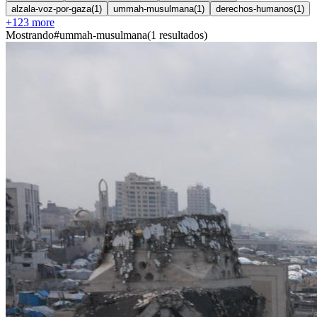
alzala-voz-por-gaza
(
1
)
ummah-musulmana
(
1
)
derechos-humanos
(
1
)
+
123
more
Mostrando
#
ummah-musulmana
(
1
resultados
)