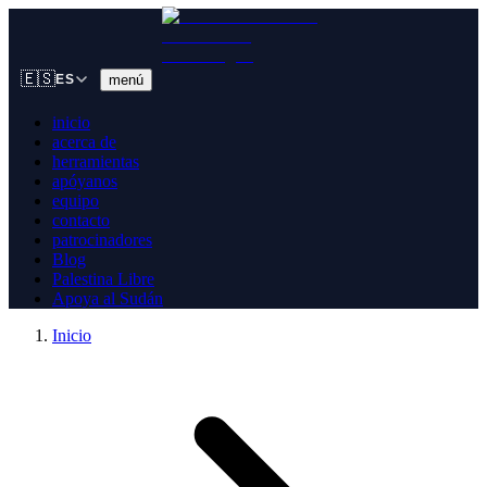
🇪🇸
menú
ES
inicio
acerca de
herramientas
apóyanos
equipo
contacto
patrocinadores
Blog
Palestina Libre
Apoya al Sudán
Inicio