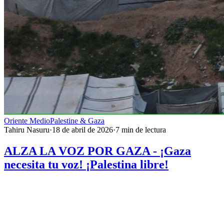
Oriente Medio
Palestine & Gaza
Tahiru Nasuru
·
18 de abril de 2026
·
7
min de lectura
ALZA LA VOZ POR GAZA - ¡Gaza
necesita tu voz! ¡Palestina libre!