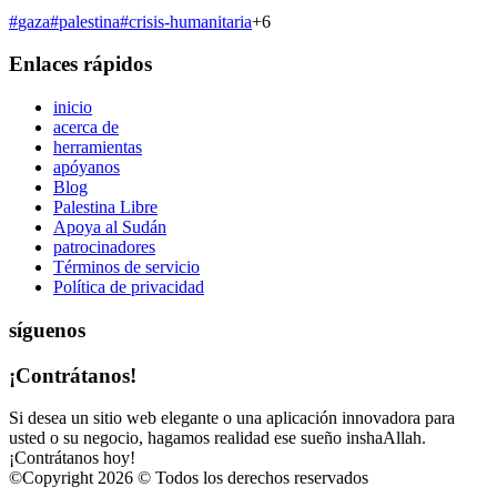
#
gaza
#
palestina
#
crisis-humanitaria
+
6
Enlaces rápidos
inicio
acerca de
herramientas
apóyanos
Blog
Palestina Libre
Apoya al Sudán
patrocinadores
Términos de servicio
Política de privacidad
síguenos
¡Contrátanos!
Si desea un sitio web elegante o una aplicación innovadora para
usted o su negocio, hagamos realidad ese sueño inshaAllah.
¡Contrátanos hoy!
©
Copyright 2026 © Todos los derechos reservados