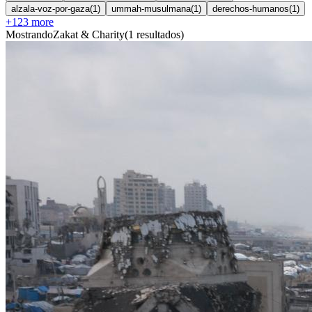
alzala-voz-por-gaza
(
1
)
ummah-musulmana
(
1
)
derechos-humanos
(
1
)
+
123
more
Mostrando
Zakat & Charity
(
1
resultados
)