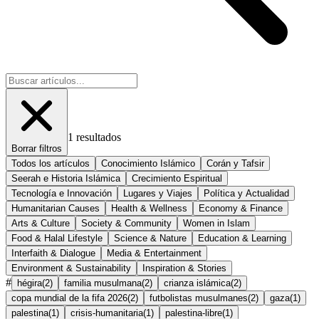
1
resultados
Borrar filtros
Todos los artículos
Conocimiento Islámico
Corán y Tafsir
Seerah e Historia Islámica
Crecimiento Espiritual
Tecnología e Innovación
Lugares y Viajes
Política y Actualidad
Humanitarian Causes
Health & Wellness
Economy & Finance
Arts & Culture
Society & Community
Women in Islam
Food & Halal Lifestyle
Science & Nature
Education & Learning
Interfaith & Dialogue
Media & Entertainment
Environment & Sustainability
Inspiration & Stories
#
hégira
(
2
)
familia musulmana
(
2
)
crianza islámica
(
2
)
copa mundial de la fifa 2026
(
2
)
futbolistas musulmanes
(
2
)
gaza
(
1
)
palestina
(
1
)
crisis-humanitaria
(
1
)
palestina-libre
(
1
)