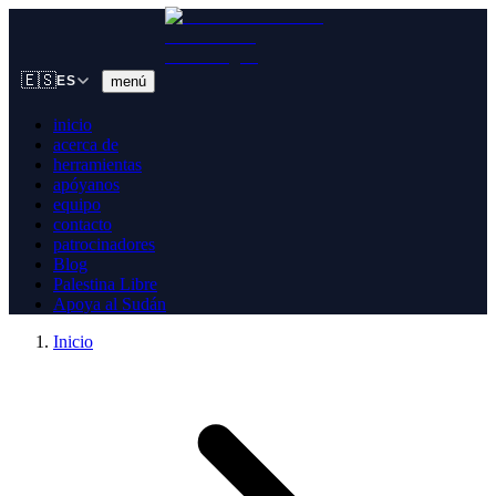
🇪🇸
menú
ES
inicio
acerca de
herramientas
apóyanos
equipo
contacto
patrocinadores
Blog
Palestina Libre
Apoya al Sudán
Inicio