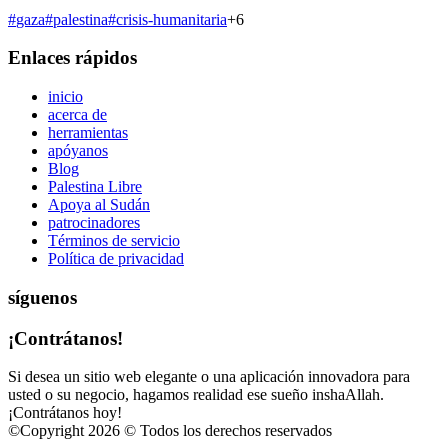
#
gaza
#
palestina
#
crisis-humanitaria
+
6
Enlaces rápidos
inicio
acerca de
herramientas
apóyanos
Blog
Palestina Libre
Apoya al Sudán
patrocinadores
Términos de servicio
Política de privacidad
síguenos
¡Contrátanos!
Si desea un sitio web elegante o una aplicación innovadora para
usted o su negocio, hagamos realidad ese sueño inshaAllah.
¡Contrátanos hoy!
©
Copyright 2026 © Todos los derechos reservados