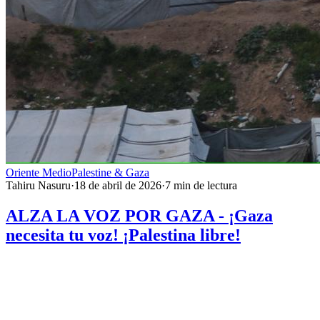
Oriente Medio
Palestine & Gaza
Tahiru Nasuru
·
18 de abril de 2026
·
7
min de lectura
ALZA LA VOZ POR GAZA - ¡Gaza
necesita tu voz! ¡Palestina libre!