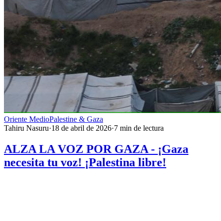
Oriente Medio
Palestine & Gaza
Tahiru Nasuru
·
18 de abril de 2026
·
7
min de lectura
ALZA LA VOZ POR GAZA - ¡Gaza
necesita tu voz! ¡Palestina libre!