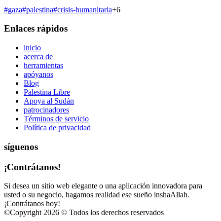
#
gaza
#
palestina
#
crisis-humanitaria
+
6
Enlaces rápidos
inicio
acerca de
herramientas
apóyanos
Blog
Palestina Libre
Apoya al Sudán
patrocinadores
Términos de servicio
Política de privacidad
síguenos
¡Contrátanos!
Si desea un sitio web elegante o una aplicación innovadora para
usted o su negocio, hagamos realidad ese sueño inshaAllah.
¡Contrátanos hoy!
©
Copyright 2026 © Todos los derechos reservados