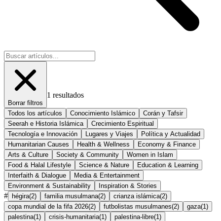
1
resultados
Borrar filtros
Todos los artículos
Conocimiento Islámico
Corán y Tafsir
Seerah e Historia Islámica
Crecimiento Espiritual
Tecnología e Innovación
Lugares y Viajes
Política y Actualidad
Humanitarian Causes
Health & Wellness
Economy & Finance
Arts & Culture
Society & Community
Women in Islam
Food & Halal Lifestyle
Science & Nature
Education & Learning
Interfaith & Dialogue
Media & Entertainment
Environment & Sustainability
Inspiration & Stories
#
hégira
(
2
)
familia musulmana
(
2
)
crianza islámica
(
2
)
copa mundial de la fifa 2026
(
2
)
futbolistas musulmanes
(
2
)
gaza
(
1
)
palestina
(
1
)
crisis-humanitaria
(
1
)
palestina-libre
(
1
)