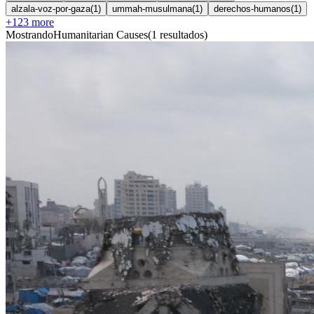
alzala-voz-por-gaza
(
1
)
ummah-musulmana
(
1
)
derechos-humanos
(
1
)
+
123
more
Mostrando
Humanitarian Causes
(
1
resultados
)