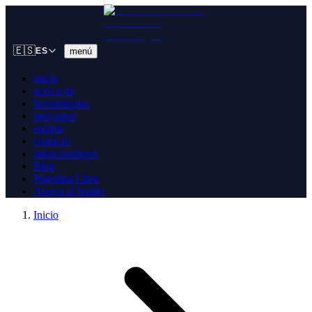
🇪🇸
menú
ES
inicio
acerca de
herramientas
apóyanos
equipo
contacto
patrocinadores
Blog
Palestina Libre
Apoya al Sudán
Inicio