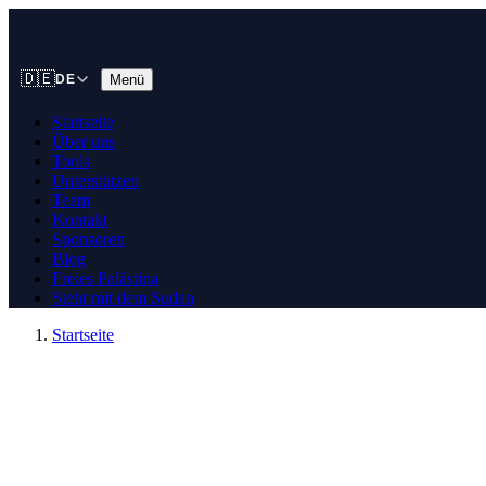
🇩🇪
Menü
DE
Startseite
Über uns
Tools
Unterstützen
Team
Kontakt
Sponsoren
Blog
Freies Palästina
Steht mit dem Sudan
Startseite