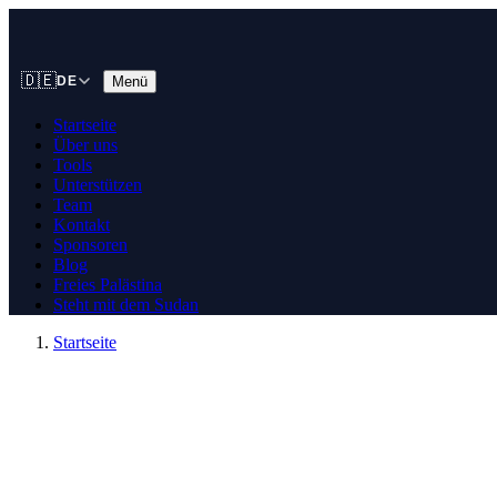
🇩🇪
Menü
DE
Startseite
Über uns
Tools
Unterstützen
Team
Kontakt
Sponsoren
Blog
Freies Palästina
Steht mit dem Sudan
Startseite