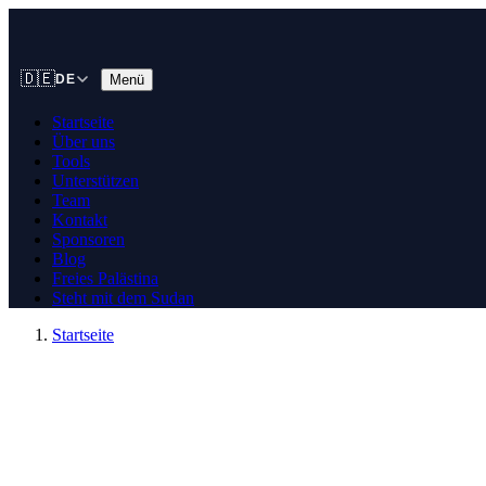
🇩🇪
Menü
DE
Startseite
Über uns
Tools
Unterstützen
Team
Kontakt
Sponsoren
Blog
Freies Palästina
Steht mit dem Sudan
Startseite