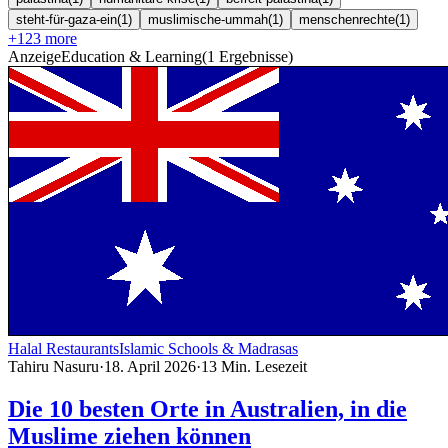
steht-für-gaza-ein
(
1
)
muslimische-ummah
(
1
)
menschenrechte
(
1
)
+
123
more
Anzeige
Education & Learning
(
1
Ergebnisse
)
Halal Restaurants
Islamic Schools & Madrasas
Tahiru Nasuru
·
18. April 2026
·
13
Min. Lesezeit
Die 10 besten Orte in Australien, in die
Muslime ziehen können