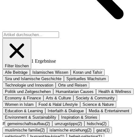
1
Ergebnisse
Filter löschen
Alle Beiträge
Islamisches Wissen
Koran und Tafsir
Sira und Islamische Geschichte
Spirituelles Wachstum
Technologie und Innovation
Orte und Reisen
Politik und Zeitgeschehen
Humanitarian Causes
Health & Wellness
Economy & Finance
Arts & Culture
Society & Community
Women in Islam
Food & Halal Lifestyle
Science & Nature
Education & Learning
Interfaith & Dialogue
Media & Entertainment
Environment & Sustainability
Inspiration & Stories
#
gemeinschaftsaufbau
(
2
)
umzugstipps
(
2
)
hidschra
(
2
)
muslimische familie
(
2
)
islamische erziehung
(
2
)
gaza
(
1
)
palästina
(
1
)
humanitäre-krise
(
1
)
befreit-palästina
(
1
)