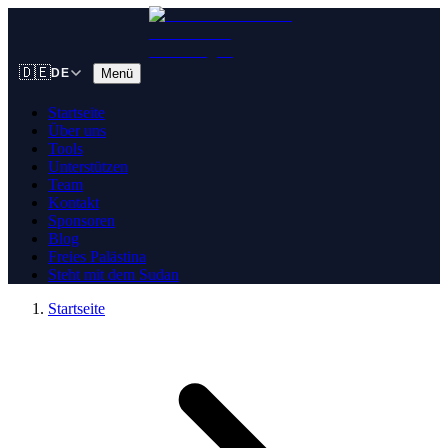
🇩🇪
Menü
DE
Startseite
Über uns
Tools
Unterstützen
Team
Kontakt
Sponsoren
Blog
Freies Palästina
Steht mit dem Sudan
Startseite