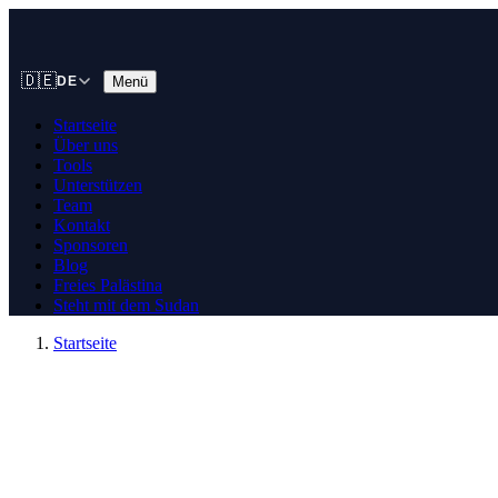
🇩🇪
Menü
DE
Startseite
Über uns
Tools
Unterstützen
Team
Kontakt
Sponsoren
Blog
Freies Palästina
Steht mit dem Sudan
Startseite