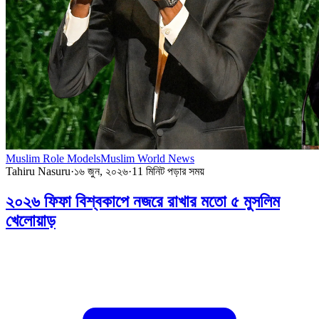
Muslim Role Models
Muslim World News
Tahiru Nasuru
·
১৬ জুন, ২০২৬
·
11
মিনিট পড়ার সময়
২০২৬ ফিফা বিশ্বকাপে নজরে রাখার মতো ৫ মুসলিম
খেলোয়াড়