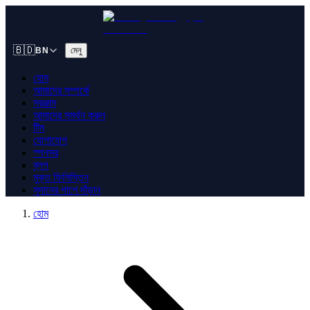
🇧🇩
মেনু
BN
হোম
আমাদের সম্পর্কে
সরঞ্জাম
আমাদের সমর্থন করুন
টিম
যোগাযোগ
স্পনসর
ব্লগ
মুক্ত ফিলিস্তিন
সুদানের পাশে দাঁড়ান
হোম