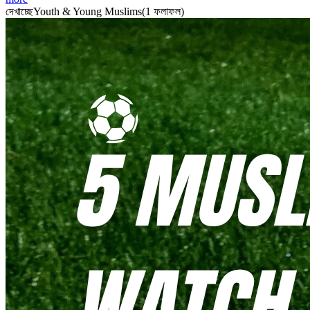
দেখাচ্ছে
Youth & Young Muslims
(
1
ফলাফল
)