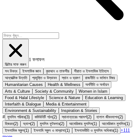
1
ফলাফল
ফিল্টার সাফ করুন
সব নিবন্ধ
ইসলামিক জ্ঞান
কুরআন ও তাফসীর
সীরাত ও ইসলামিক ইতিহাস
আধ্যাত্মিক উন্নতি
প্রযুক্তি ও উদ্ভাবন
স্থান ও ভ্রমণ
রাজনীতি ও বর্তমান বিষয়
Humanitarian Causes
Health & Wellness
অর্থনীতি ও অর্থায়ন
Arts & Culture
Society & Community
Women in Islam
Food & Halal Lifestyle
Science & Nature
Education & Learning
Interfaith & Dialogue
Media & Entertainment
Environment & Sustainability
Inspiration & Stories
#
মুসলিম পরিবার
(
3
)
কমিউনিটি গঠন
(
2
)
স্থানান্তরের পরামর্শ
(
2
)
হালাল জীবনযাপন
(
2
)
হিজরত
(
2
)
অ্যাপ
(
2
)
মুসলিম ফুটবলার
(
2
)
আমেরিকায় মুসলিম
(
1
)
আমেরিকান মুসলিম
(
1
)
+
111
ইসলামিক স্কুল
(
1
)
ইসলামি স্কুল ও মাদ্রাসা
(
1
)
ইসলামভীতি ও মুসলিম অধিকার
(
1
)
more