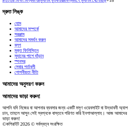
#
২০২৬ ফিফা বিশ্বকাপ
#
মুসলিম ফুটবলার
#
বিশ্বকাপে মুসলিম খেলোয়াড়
+
18
দ্রুত লিঙ্ক
হোম
আমাদের সম্পর্কে
সরঞ্জাম
আমাদের সমর্থন করুন
ব্লগ
মুক্ত ফিলিস্তিন
সুদানের পাশে দাঁড়ান
স্পনসর
সেবার শর্তাবলী
গোপনীয়তা নীতি
আমাদের অনুসরণ করুন
আমাদের ভাড়া করুন!
আপনি যদি নিজের বা আপনার ব্যবসার জন্য একটি মসৃণ ওয়েবসাইট বা উদ্ভাবনী অ্যাপ
চান, তাহলে আসুন সেই স্বপ্নকে বাস্তবে পরিণত করি ইনশাআল্লাহ। আজ আমাদের
ভাড়া করুন!
©
কপিরাইট 2026 © সর্বস্বত্ব সংরক্ষিত