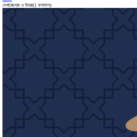
দেখাচ্ছে
হজ ও উমরা
(
1
ফলাফল
)