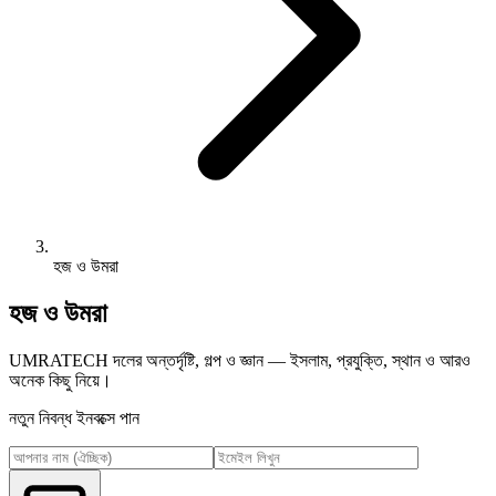
হজ ও উমরা
হজ ও উমরা
UMRATECH দলের অন্তর্দৃষ্টি, গল্প ও জ্ঞান — ইসলাম, প্রযুক্তি, স্থান ও আরও
অনেক কিছু নিয়ে।
নতুন নিবন্ধ ইনবক্সে পান