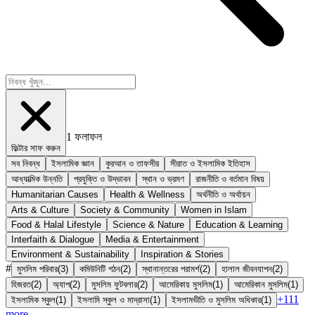
1
ফলাফল
ফিল্টার সাফ করুন
সব নিবন্ধ
ইসলামিক জ্ঞান
কুরআন ও তাফসীর
সীরাত ও ইসলামিক ইতিহাস
আধ্যাত্মিক উন্নতি
প্রযুক্তি ও উদ্ভাবন
স্থান ও ভ্রমণ
রাজনীতি ও বর্তমান বিষয়
Humanitarian Causes
Health & Wellness
অর্থনীতি ও অর্থায়ন
Arts & Culture
Society & Community
Women in Islam
Food & Halal Lifestyle
Science & Nature
Education & Learning
Interfaith & Dialogue
Media & Entertainment
Environment & Sustainability
Inspiration & Stories
#
মুসলিম পরিবার
(
3
)
কমিউনিটি গঠন
(
2
)
স্থানান্তরের পরামর্শ
(
2
)
হালাল জীবনযাপন
(
2
)
হিজরত
(
2
)
অ্যাপ
(
2
)
মুসলিম ফুটবলার
(
2
)
আমেরিকায় মুসলিম
(
1
)
আমেরিকান মুসলিম
(
1
)
+
111
ইসলামিক স্কুল
(
1
)
ইসলামি স্কুল ও মাদ্রাসা
(
1
)
ইসলামভীতি ও মুসলিম অধিকার
(
1
)
more