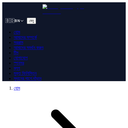
🇧🇩
মেনু
BN
হোম
আমাদের সম্পর্কে
সরঞ্জাম
আমাদের সমর্থন করুন
টিম
যোগাযোগ
স্পনসর
ব্লগ
মুক্ত ফিলিস্তিন
সুদানের পাশে দাঁড়ান
হোম