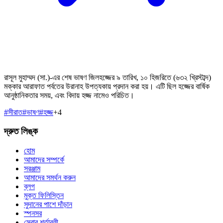
রাসূল মুহাম্মদ (সা.)-এর শেষ ভাষণ জিলহজ্জের ৯ তারিখ, ১০ হিজরিতে (৬৩২ খ্রিস্টাব্দ)
মক্কার আরাফাত পর্বতের উরানাহ উপত্যকায় প্রদান করা হয়। এটি ছিল হজ্জের বার্ষিক
আনুষ্ঠানিকতার সময়, এবং বিদায় হজ্জ নামেও পরিচিত।
#
সীরাত
#
ভাষণ
#
হজ্জ
+
4
দ্রুত লিঙ্ক
হোম
আমাদের সম্পর্কে
সরঞ্জাম
আমাদের সমর্থন করুন
ব্লগ
মুক্ত ফিলিস্তিন
সুদানের পাশে দাঁড়ান
স্পনসর
সেবার শর্তাবলী