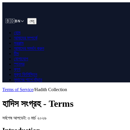
🇧🇩
মেনু
BN
হোম
আমাদের সম্পর্কে
সরঞ্জাম
আমাদের সমর্থন করুন
টিম
যোগাযোগ
স্পনসর
ব্লগ
মুক্ত ফিলিস্তিন
সুদানের পাশে দাঁড়ান
Terms of Service
/
Hadith Collection
হাদিস সংগ্রহ - Terms
সর্বশেষ আপডেট: ৩ মার্চ ২০২৬