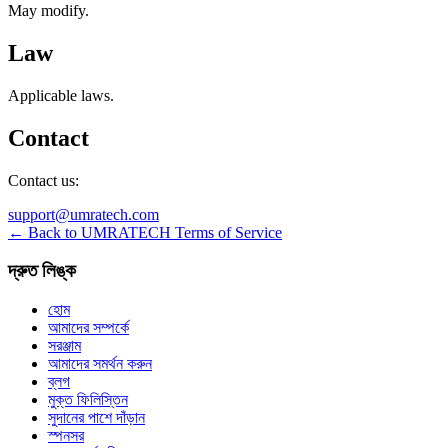
May modify.
Law
Applicable laws.
Contact
Contact us:
support@umratech.com
← Back to UMRATECH Terms of Service
দ্রুত লিঙ্ক
হোম
আমাদের সম্পর্কে
সরঞ্জাম
আমাদের সমর্থন করুন
ব্লগ
মুক্ত ফিলিস্তিন
সুদানের পাশে দাঁড়ান
স্পনসর