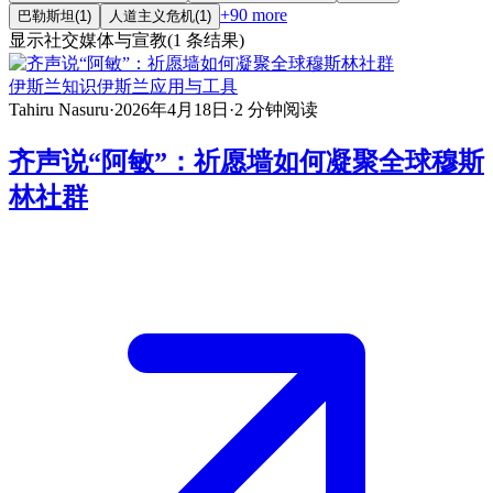
+
90
more
巴勒斯坦
(
1
)
人道主义危机
(
1
)
显示
社交媒体与宣教
(
1
条结果
)
伊斯兰知识
伊斯兰应用与工具
Tahiru Nasuru
·
2026年4月18日
·
2
分钟阅读
齐声说“阿敏”：祈愿墙如何凝聚全球穆斯
林社群