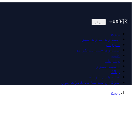
🇵🇰
مینو
UR
ہوم
ہمارے بارے میں
اوزار
ہماری حمایت کریں
ٹیم
رابطہ
اسپانسرز
بلاگ
فلسطین آزاد
سوڈان کے ساتھ کھڑے ہوں
ہوم