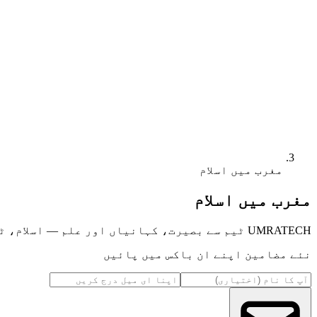
مغرب میں اسلام
مغرب میں اسلام
UMRATECH ٹیم سے بصیرت، کہانیاں اور علم — اسلام، ٹیکنالوجی، مقامات اور مزید پر۔
نئے مضامین اپنے ان باکس میں پائیں