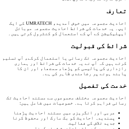
تعارف
احادیث مجموعہ میں خوش آمدید، UMRATECH کی ایک
ایپ۔ یہ خدمات کی شرائط احادیث مجموعہ موبائل
ایپلیکیشن کے آپ کے استعمال کو کنٹرول کرتی ہیں۔
شرائط کی قبولیت
احادیث مجموعہ تک رسائی یا استعمال کرکے، آپ تسلیم
کرتے ہیں کہ آپ نے یہ خدمات کی شرائط اور ہماری
رازداری کی پالیسی کو پڑھا، سمجھا، اور ان کا
پابند ہونے پر رضامندی ظاہر کی ہے۔
خدمت کی تفصیل
احادیث مجموعہ مختلف مجموعوں سے مستند احادیث تک
رسائی فراہم کرتا ہے۔ خصوصیات میں شامل ہیں:
عربی اور انگریزی میں مستند احادیث پڑھنا
پسندیدہ احادیث کو بک مارک اور محفوظ کرنا
جدید تلاش کی فعالیت
دوسروں کے ساتھ احادیث شیئر کرنا