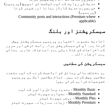
حدیث کی روایت کے لیے ٹیکسٹ ٹو اسپیچ (پریمیم)
خوبصورت حدیث کارڈز بنانا اور شیئر کرنا
(پریمیم)
Community posts and interactions (Premium where
applicable)
سبسکرپشنز اور بلنگ
احادیث مجموعہ اختیاری پریمیم سبسکرپشنز پیش
کرتا ہے۔ آپ کی سبسکرپشن براہ راست ترقی اور سرور
کے اخراجات کو فنڈ دیتی ہے، اسے صدقہ جاریہ بناتی
ہے، ان شاء اللہ۔
سبسکرپشن کی سطحیں
ہم مختلف مالی وسائل کو ایڈجسٹ کرنے کے لیے متعدد
سطحیں پیش کرتے ہیں۔ تمام سطحیں ایک ہی پریمیم
خصوصیات فراہم کرتی ہیں:
Monthly Basic -
محدود وسائل والوں کے لیے
Monthly Standard -
معیاری سپورٹ ٹیئر
Monthly Plus -
بہتر سپورٹ ٹیئر
Monthly Premium -
زیادہ سے زیادہ سپورٹ ٹیئر