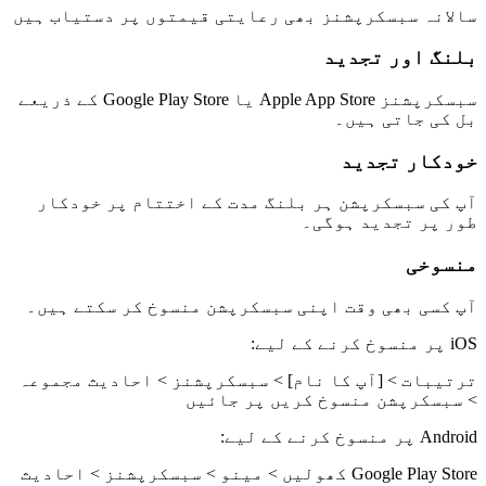
سالانہ سبسکرپشنز بھی رعایتی قیمتوں پر دستیاب ہیں
بلنگ اور تجدید
سبسکرپشنز Apple App Store یا Google Play Store کے ذریعے
بل کی جاتی ہیں۔
خودکار تجدید
آپ کی سبسکرپشن ہر بلنگ مدت کے اختتام پر خودکار
طور پر تجدید ہوگی۔
منسوخی
آپ کسی بھی وقت اپنی سبسکرپشن منسوخ کر سکتے ہیں۔
iOS پر منسوخ کرنے کے لیے:
ترتیبات > [آپ کا نام] > سبسکرپشنز > احادیث مجموعہ
> سبسکرپشن منسوخ کریں پر جائیں
Android پر منسوخ کرنے کے لیے:
Google Play Store کھولیں > مینو > سبسکرپشنز > احادیث