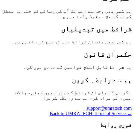
ہم کسی بھی وجہ سے ایپ تک آپ کی رسائی کو ختم یا معطل
کرنے کا حق محفوظ رکھتے ہیں۔
شرائط میں تبدیلیاں
ہم کسی بھی وقت ان شرائط میں ترمیم کر سکتے ہیں۔
حکمران قانون
یہ شرائط قابل اطلاق قوانین کے تابع ہوں گی۔
ہم سے رابطہ کریں
اگر آپ کے پاس ان شرائط کے بارے میں کوئی سوالات
ہیں، تو براہ کرم ہم سے رابطہ کریں:
support@umratech.com
← Back to UMRATECH Terms of Service
فوری روابط