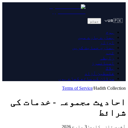
🇵🇰
مینو
UR
ہوم
ہمارے بارے میں
اوزار
ہماری حمایت کریں
ٹیم
رابطہ
اسپانسرز
بلاگ
فلسطین آزاد
سوڈان کے ساتھ کھڑے ہوں
Terms of Service
/
Hadith Collection
احادیث مجموعہ - خدمات کی
شرائط
آخری تازہ کاری: 3 مارچ 2026