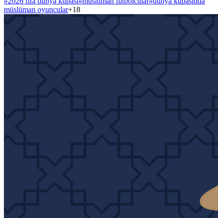
#
2026 fifa dünya kupası
#
müslüman futbolcular
#
dünya kupasında
müslüman oyuncular
+
18