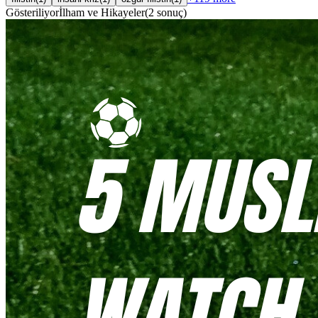
Gösteriliyor
İlham ve Hikayeler
(
2
sonuç
)