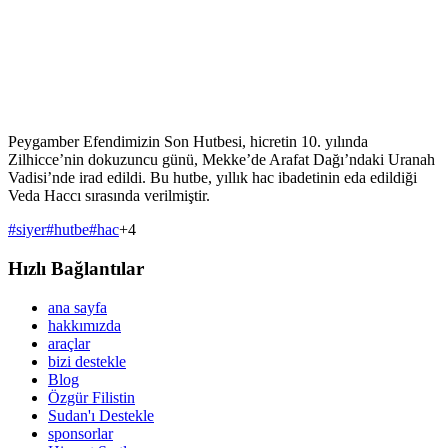
Peygamber Efendimizin Son Hutbesi, hicretin 10. yılında
Zilhicce’nin dokuzuncu günü, Mekke’de Arafat Dağı’ndaki Uranah
Vadisi’nde irad edildi. Bu hutbe, yıllık hac ibadetinin eda edildiği
Veda Haccı sırasında verilmiştir.
#
siyer
#
hutbe
#
hac
+
4
Hızlı Bağlantılar
ana sayfa
hakkımızda
araçlar
bizi destekle
Blog
Özgür Filistin
Sudan'ı Destekle
sponsorlar