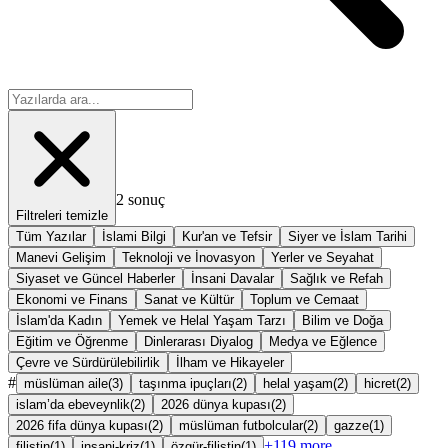
2
sonuç
Filtreleri temizle
Tüm Yazılar
İslami Bilgi
Kur'an ve Tefsir
Siyer ve İslam Tarihi
Manevi Gelişim
Teknoloji ve İnovasyon
Yerler ve Seyahat
Siyaset ve Güncel Haberler
İnsani Davalar
Sağlık ve Refah
Ekonomi ve Finans
Sanat ve Kültür
Toplum ve Cemaat
İslam'da Kadın
Yemek ve Helal Yaşam Tarzı
Bilim ve Doğa
Eğitim ve Öğrenme
Dinlerarası Diyalog
Medya ve Eğlence
Çevre ve Sürdürülebilirlik
İlham ve Hikayeler
#
müslüman aile
(
3
)
taşınma ipuçları
(
2
)
helal yaşam
(
2
)
hicret
(
2
)
islam’da ebeveynlik
(
2
)
2026 dünya kupası
(
2
)
2026 fifa dünya kupası
(
2
)
müslüman futbolcular
(
2
)
gazze
(
1
)
+
119
more
filistin
(
1
)
insani-kriz
(
1
)
özgür-filistin
(
1
)