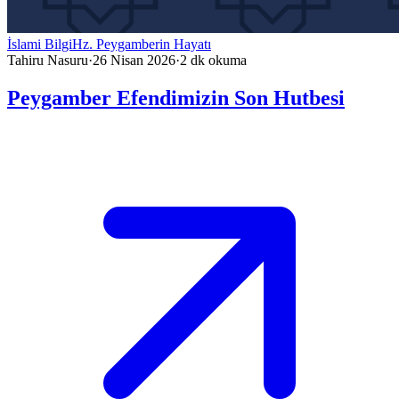
İslami Bilgi
Hz. Peygamberin Hayatı
Tahiru Nasuru
·
26 Nisan 2026
·
2
dk okuma
Peygamber Efendimizin Son Hutbesi