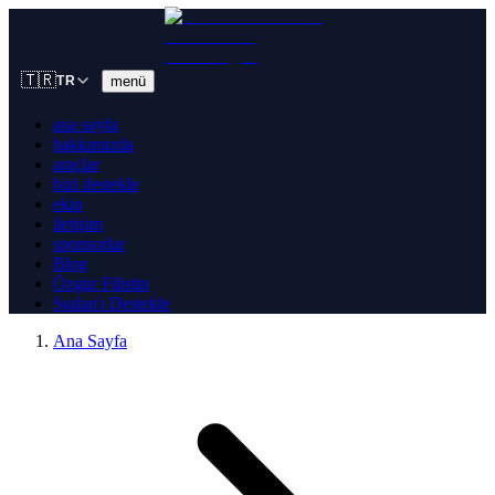
🇹🇷
menü
TR
ana sayfa
hakkımızda
araçlar
bizi destekle
ekip
iletişim
sponsorlar
Blog
Özgür Filistin
Sudan'ı Destekle
Ana Sayfa