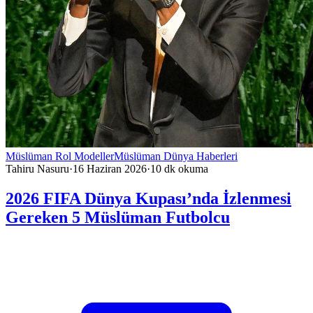
Müslüman Rol Modeller
Müslüman Dünya Haberleri
Tahiru Nasuru
·
16 Haziran 2026
·
10
dk okuma
2026 FIFA Dünya Kupası’nda İzlenmesi
Gereken 5 Müslüman Futbolcu