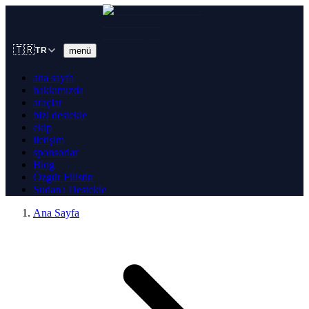
🇹🇷
menü
TR
ana sayfa
hakkımızda
araçlar
bizi destekle
ekip
iletişim
sponsorlar
Blog
Özgür Filistin
Sudan'ı Destekle
Ana Sayfa