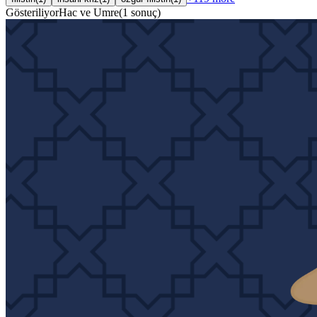
Gösteriliyor
Hac ve Umre
(
1
sonuç
)