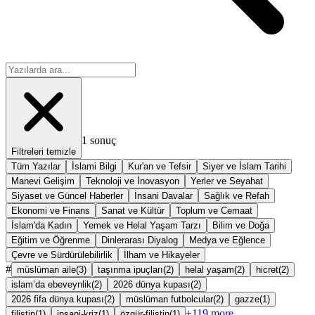
1
sonuç
Filtreleri temizle
Tüm Yazılar
İslami Bilgi
Kur'an ve Tefsir
Siyer ve İslam Tarihi
Manevi Gelişim
Teknoloji ve İnovasyon
Yerler ve Seyahat
Siyaset ve Güncel Haberler
İnsani Davalar
Sağlık ve Refah
Ekonomi ve Finans
Sanat ve Kültür
Toplum ve Cemaat
İslam'da Kadın
Yemek ve Helal Yaşam Tarzı
Bilim ve Doğa
Eğitim ve Öğrenme
Dinlerarası Diyalog
Medya ve Eğlence
Çevre ve Sürdürülebilirlik
İlham ve Hikayeler
#
müslüman aile
(
3
)
taşınma ipuçları
(
2
)
helal yaşam
(
2
)
hicret
(
2
)
islam’da ebeveynlik
(
2
)
2026 dünya kupası
(
2
)
2026 fifa dünya kupası
(
2
)
müslüman futbolcular
(
2
)
gazze
(
1
)
+
119
more
filistin
(
1
)
insani-kriz
(
1
)
özgür-filistin
(
1
)