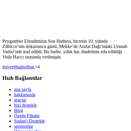
Peygamber Efendimizin Son Hutbesi, hicretin 10. yılında
Zilhicce’nin dokuzuncu günü, Mekke’de Arafat Dağı’ndaki Uranah
Vadisi’nde irad edildi. Bu hutbe, yıllık hac ibadetinin eda edildiği
Veda Haccı sırasında verilmiştir.
#
siyer
#
hutbe
#
hac
+
4
Hızlı Bağlantılar
ana sayfa
hakkımızda
araçlar
bizi destekle
Blog
Özgür Filistin
Sudan'ı Destekle
sponsorlar