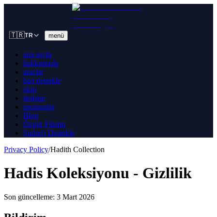
🇹🇷
menü
TR
ana sayfa
hakkımızda
araçlar
bizi destekle
ekip
iletişim
sponsorlar
Blog
Özgür Filistin
Sudan'ı Destekle
Privacy Policy
/
Hadith Collection
Hadis Koleksiyonu - Gizlilik
Son güncelleme: 3 Mart 2026