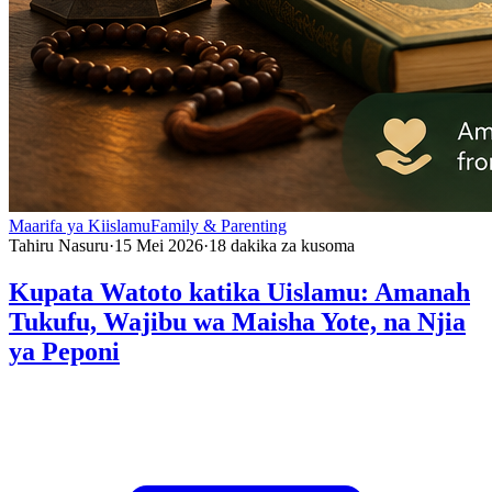
Maarifa ya Kiislamu
Family & Parenting
Tahiru Nasuru
·
15 Mei 2026
·
18
dakika za kusoma
Kupata Watoto katika Uislamu: Amanah
Tukufu, Wajibu wa Maisha Yote, na Njia
ya Peponi