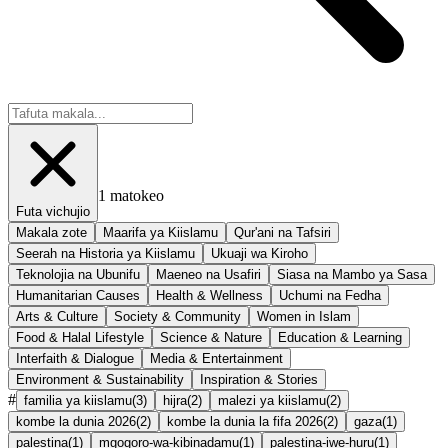
1
matokeo
Futa vichujio
Makala zote
Maarifa ya Kiislamu
Qur'ani na Tafsiri
Seerah na Historia ya Kiislamu
Ukuaji wa Kiroho
Teknolojia na Ubunifu
Maeneo na Usafiri
Siasa na Mambo ya Sasa
Humanitarian Causes
Health & Wellness
Uchumi na Fedha
Arts & Culture
Society & Community
Women in Islam
Food & Halal Lifestyle
Science & Nature
Education & Learning
Interfaith & Dialogue
Media & Entertainment
Environment & Sustainability
Inspiration & Stories
#
familia ya kiislamu
(
3
)
hijra
(
2
)
malezi ya kiislamu
(
2
)
kombe la dunia 2026
(
2
)
kombe la dunia la fifa 2026
(
2
)
gaza
(
1
)
palestina
(
1
)
mgogoro-wa-kibinadamu
(
1
)
palestina-iwe-huru
(
1
)