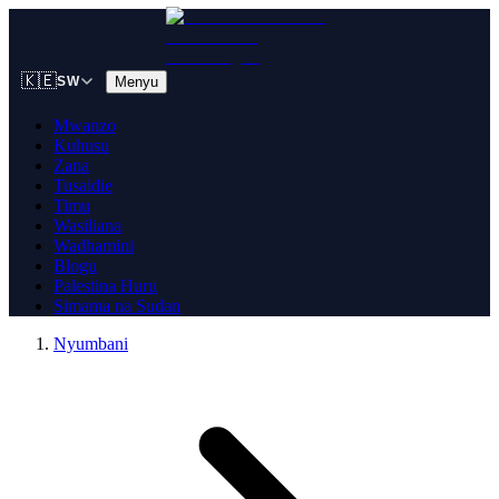
🇰🇪
Menyu
SW
Mwanzo
Kuhusu
Zana
Tusaidie
Timu
Wasiliana
Wadhamini
Blogu
Palestina Huru
Simama na Sudan
Nyumbani