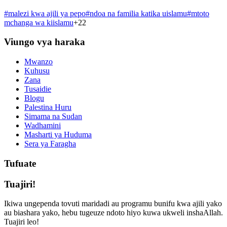
#
malezi kwa ajili ya pepo
#
ndoa na familia katika uislamu
#
mtoto
mchanga wa kiislamu
+
22
Viungo vya haraka
Mwanzo
Kuhusu
Zana
Tusaidie
Blogu
Palestina Huru
Simama na Sudan
Wadhamini
Masharti ya Huduma
Sera ya Faragha
Tufuate
Tuajiri!
Ikiwa ungependa tovuti maridadi au programu bunifu kwa ajili yako
au biashara yako, hebu tugeuze ndoto hiyo kuwa ukweli inshaAllah.
Tuajiri leo!