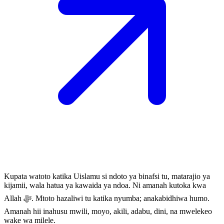
Kupata watoto katika Uislamu si ndoto ya binafsi tu, matarajio ya
kijamii, wala hatua ya kawaida ya ndoa. Ni amanah kutoka kwa
Allah ﷻ. Mtoto hazaliwi tu katika nyumba; anakabidhiwa humo.
Amanah hii inahusu mwili, moyo, akili, adabu, dini, na mwelekeo
wake wa milele.