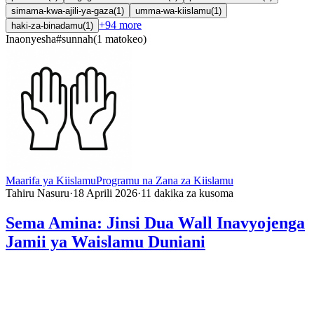
simama-kwa-ajili-ya-gaza
(
1
)
umma-wa-kiislamu
(
1
)
+
94
more
haki-za-binadamu
(
1
)
Inaonyesha
#
sunnah
(
1
matokeo
)
Maarifa ya Kiislamu
Programu na Zana za Kiislamu
Tahiru Nasuru
·
18 Aprili 2026
·
11
dakika za kusoma
Sema Amina: Jinsi Dua Wall Inavyojenga
Jamii ya Waislamu Duniani