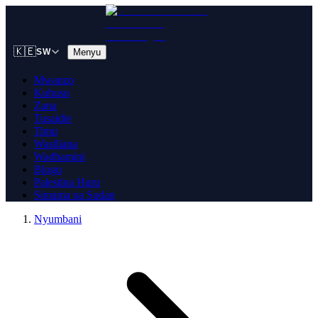
🇰🇪
Menyu
SW
Mwanzo
Kuhusu
Zana
Tusaidie
Timu
Wasiliana
Wadhamini
Blogu
Palestina Huru
Simama na Sudan
Nyumbani