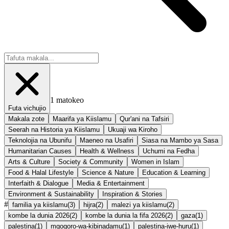
1
matokeo
Futa vichujio
Makala zote
Maarifa ya Kiislamu
Qur'ani na Tafsiri
Seerah na Historia ya Kiislamu
Ukuaji wa Kiroho
Teknolojia na Ubunifu
Maeneo na Usafiri
Siasa na Mambo ya Sasa
Humanitarian Causes
Health & Wellness
Uchumi na Fedha
Arts & Culture
Society & Community
Women in Islam
Food & Halal Lifestyle
Science & Nature
Education & Learning
Interfaith & Dialogue
Media & Entertainment
Environment & Sustainability
Inspiration & Stories
#
familia ya kiislamu
(
3
)
hijra
(
2
)
malezi ya kiislamu
(
2
)
kombe la dunia 2026
(
2
)
kombe la dunia la fifa 2026
(
2
)
gaza
(
1
)
palestina
(
1
)
mgogoro-wa-kibinadamu
(
1
)
palestina-iwe-huru
(
1
)