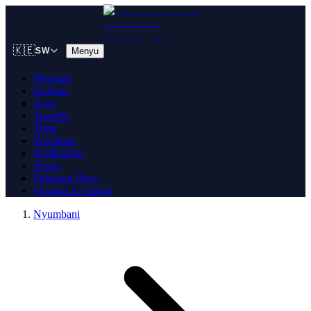
🇰🇪
Menyu
SW
Mwanzo
Kuhusu
Zana
Tusaidie
Timu
Wasiliana
Wadhamini
Blogu
Palestina Huru
Simama na Sudan
Nyumbani