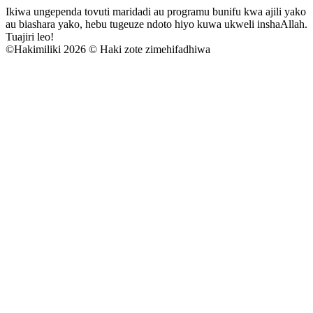
Ikiwa ungependa tovuti maridadi au programu bunifu kwa ajili yako
au biashara yako, hebu tugeuze ndoto hiyo kuwa ukweli inshaAllah.
Tuajiri leo!
©
Hakimiliki 2026 © Haki zote zimehifadhiwa