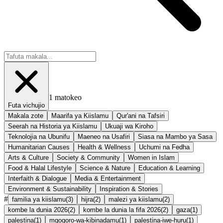
1
matokeo
Futa vichujio
Makala zote
Maarifa ya Kiislamu
Qur'ani na Tafsiri
Seerah na Historia ya Kiislamu
Ukuaji wa Kiroho
Teknolojia na Ubunifu
Maeneo na Usafiri
Siasa na Mambo ya Sasa
Humanitarian Causes
Health & Wellness
Uchumi na Fedha
Arts & Culture
Society & Community
Women in Islam
Food & Halal Lifestyle
Science & Nature
Education & Learning
Interfaith & Dialogue
Media & Entertainment
Environment & Sustainability
Inspiration & Stories
#
familia ya kiislamu
(
3
)
hijra
(
2
)
malezi ya kiislamu
(
2
)
kombe la dunia 2026
(
2
)
kombe la dunia la fifa 2026
(
2
)
gaza
(
1
)
palestina
(
1
)
mgogoro-wa-kibinadamu
(
1
)
palestina-iwe-huru
(
1
)