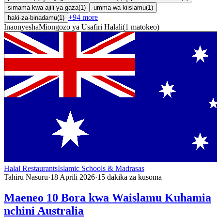
simama-kwa-ajili-ya-gaza
(
1
)
umma-wa-kiislamu
(
1
)
+
94
more
haki-za-binadamu
(
1
)
Inaonyesha
Miongozo ya Usafiri Halali
(
1
matokeo
)
Halal Restaurants
Islamic Schools & Madrasas
Tahiru Nasuru
·
18 Aprili 2026
·
15
dakika za kusoma
Maeneo 10 Bora kwa Waislamu Kuhamia
nchini Australia