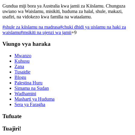
Gundua miji bora ya Australia kwa jamii za Kiislamu. Chunguza
uwiano wa Waislamu, misikiti, huduma za halal, shule, makazi,
usafiri, na vidokezo kwa familia na wataalamu.
#
shule za kiislamu na madrasa
#
chuki dhidi ya uislamu na haki za
waislamu
#
msikiti na ujenzi wa jamii
+
9
Viungo vya haraka
Mwanzo
Kuhusu
Zana
Tusaidie
Blogu
Palestina Huru
Simama na Sudan
Wadhamini
Masharti ya Huduma
Sera ya Faragha
Tufuate
Tuajiri!