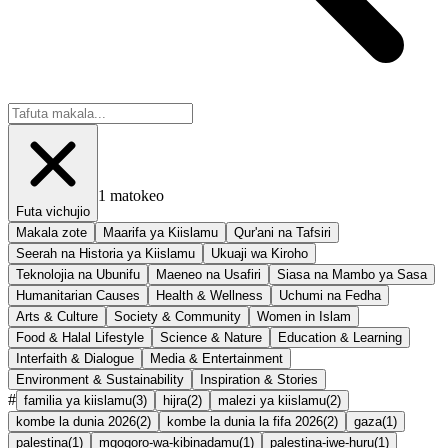
1
matokeo
Futa vichujio
Makala zote
Maarifa ya Kiislamu
Qur'ani na Tafsiri
Seerah na Historia ya Kiislamu
Ukuaji wa Kiroho
Teknolojia na Ubunifu
Maeneo na Usafiri
Siasa na Mambo ya Sasa
Humanitarian Causes
Health & Wellness
Uchumi na Fedha
Arts & Culture
Society & Community
Women in Islam
Food & Halal Lifestyle
Science & Nature
Education & Learning
Interfaith & Dialogue
Media & Entertainment
Environment & Sustainability
Inspiration & Stories
#
familia ya kiislamu
(
3
)
hijra
(
2
)
malezi ya kiislamu
(
2
)
kombe la dunia 2026
(
2
)
kombe la dunia la fifa 2026
(
2
)
gaza
(
1
)
palestina
(
1
)
mgogoro-wa-kibinadamu
(
1
)
palestina-iwe-huru
(
1
)