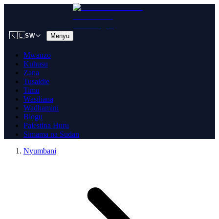
🇰🇪
Menyu
SW
Mwanzo
Kuhusu
Zana
Tusaidie
Timu
Wasiliana
Wadhamini
Blogu
Palestina Huru
Simama na Sudan
Nyumbani