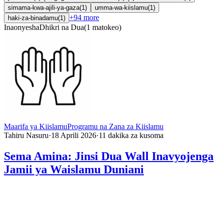
simama-kwa-ajili-ya-gaza
(
1
)
umma-wa-kiislamu
(
1
)
+
94
more
haki-za-binadamu
(
1
)
Inaonyesha
Dhikri na Dua
(
1
matokeo
)
Maarifa ya Kiislamu
Programu na Zana za Kiislamu
Tahiru Nasuru
·
18 Aprili 2026
·
11
dakika za kusoma
Sema Amina: Jinsi Dua Wall Inavyojenga
Jamii ya Waislamu Duniani