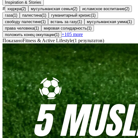
Inspiration & Stories
#
хиджра
(
2
)
мусульманская семья
(
2
)
исламское воспитание
(
2
)
газа
(
1
)
палестина
(
1
)
гуманитарный кризис
(
1
)
свободу палестине
(
1
)
встань за газу
(
1
)
мусульманская умма
(
1
)
права человека
(
1
)
мировая солидарность
(
1
)
+
105
more
положить конец оккупации
(
1
)
Показано
Fitness & Active Lifestyle
(
1
результатов
)