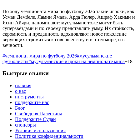
По ходу чемпионата мира по футболу 2026 такие игроки, как
Усман Дембеле, Ламин Ямаль, Арда Гюлер, Ашраф Хакими и
Ясин Айяри, напоминают: мусульмане тоже могут быть
суперзвёздами и по-своему представлять умму. Их стойкость,
скромность и преданность вдохновляют новое поколение
верующих стремиться к совершенству и в этом мире, и в
вечности.
#
чемпионат мира по футболу 2026
#
мусульманские
футболисты
#
мусульманские игроки на чемпионате мира
+
18
Быстрые ссылки
главная
о нас
инструменты
поддержите нас
Блог
Свободная Палестина
Поддержите Судан
спонсоры
Условия использования
Политика конфиденциальности