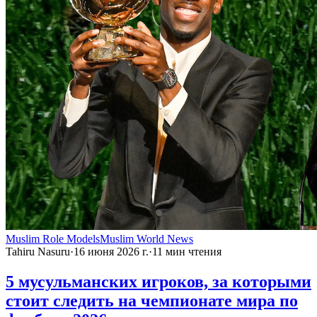
Muslim Role Models
Muslim World News
Tahiru Nasuru
·
16 июня 2026 г.
·
11
мин чтения
5 мусульманских игроков, за которыми
стоит следить на чемпионате мира по