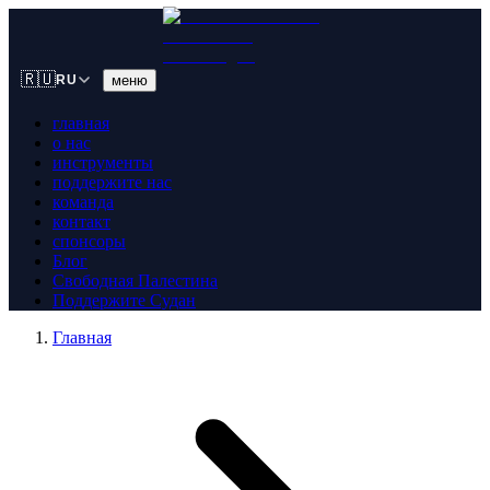
🇷🇺
меню
RU
главная
о нас
инструменты
поддержите нас
команда
контакт
спонсоры
Блог
Свободная Палестина
Поддержите Судан
Главная