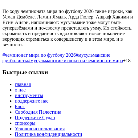
По ходу чемпионата мира по футболу 2026 такие игроки, как
Усман Дембеле, Ламин Ямаль, Арда Гюлер, Ашраф Хакими и
Ясин Айяри, напоминают: мусульмане тоже могут быть
суперзвёздами и по-своему представлять умму. Их стойкость,
скромность и преданность вдохновляют новое поколение
верующих стремиться к совершенству и в этом мире, и в
вечности.
#
чемпионат мира по футболу 2026
#
мусульманские
футболисты
#
мусульманские игроки на чемпионате мира
+
18
Быстрые ссылки
главная
о нас
инструменты
поддержите нас
Блог
Свободная Палестина
Поддержите Судан
спонсоры
Условия использования
Политика конфиденциальности