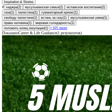
Inspiration & Stories
#
хиджра
(
2
)
мусульманская семья
(
2
)
исламское воспитание
(
2
)
газа
(
1
)
палестина
(
1
)
гуманитарный кризис
(
1
)
свободу палестине
(
1
)
встань за газу
(
1
)
мусульманская умма
(
1
)
права человека
(
1
)
мировая солидарность
(
1
)
+
105
more
положить конец оккупации
(
1
)
Показано
Career & Life Guidance
(
1
результатов
)