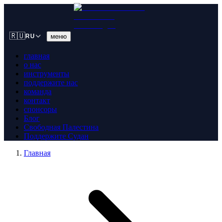
🇷🇺
меню
RU
главная
о нас
инструменты
поддержите нас
команда
контакт
спонсоры
Блог
Свободная Палестина
Поддержите Судан
Главная