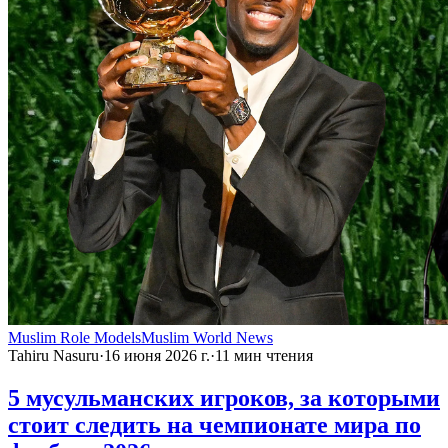
Muslim Role Models
Muslim World News
Tahiru Nasuru
·
16 июня 2026 г.
·
11
мин чтения
5 мусульманских игроков, за которыми
стоит следить на чемпионате мира по