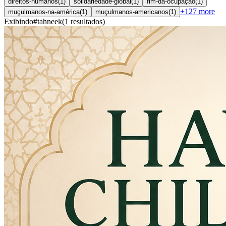
direitos-humanos
(
1
)
solidariedade-global
(
1
)
fim-da-ocupação
(
1
)
+
127
more
muçulmanos-na-américa
(
1
)
muçulmanos-americanos
(
1
)
Exibindo
#
tahneek
(
1
resultados
)