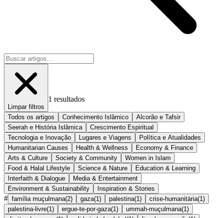
1
resultados
Limpar filtros
Todos os artigos
Conhecimento Islâmico
Alcorão e Tafsir
Seerah e História Islâmica
Crescimento Espiritual
Tecnologia e Inovação
Lugares e Viagens
Política e Atualidades
Humanitarian Causes
Health & Wellness
Economy & Finance
Arts & Culture
Society & Community
Women in Islam
Food & Halal Lifestyle
Science & Nature
Education & Learning
Interfaith & Dialogue
Media & Entertainment
Environment & Sustainability
Inspiration & Stories
#
família muçulmana
(
2
)
gaza
(
1
)
palestina
(
1
)
crise-humanitária
(
1
)
palestina-livre
(
1
)
ergue-te-por-gaza
(
1
)
ummah-muçulmana
(
1
)