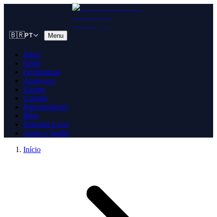
🇧🇷
Menu
PT
Início
Sobre
Ferramentas
Apoie-nos
Equipe
Contato
Patrocinadores
Blog
Palestina Livre
Apoie o Sudão
Início