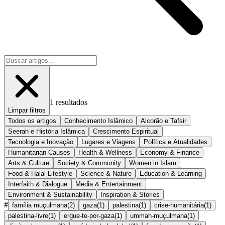
1
resultados
Limpar filtros
Todos os artigos
Conhecimento Islâmico
Alcorão e Tafsir
Seerah e História Islâmica
Crescimento Espiritual
Tecnologia e Inovação
Lugares e Viagens
Política e Atualidades
Humanitarian Causes
Health & Wellness
Economy & Finance
Arts & Culture
Society & Community
Women in Islam
Food & Halal Lifestyle
Science & Nature
Education & Learning
Interfaith & Dialogue
Media & Entertainment
Environment & Sustainability
Inspiration & Stories
#
família muçulmana
(
2
)
gaza
(
1
)
palestina
(
1
)
crise-humanitária
(
1
)
palestina-livre
(
1
)
ergue-te-por-gaza
(
1
)
ummah-muçulmana
(
1
)