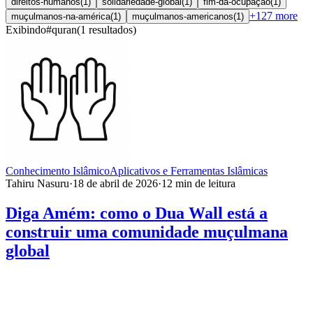
direitos-humanos
(
1
)
solidariedade-global
(
1
)
fim-da-ocupação
(
1
)
+
127
more
muçulmanos-na-américa
(
1
)
muçulmanos-americanos
(
1
)
Exibindo
#
quran
(
1
resultados
)
Conhecimento Islâmico
Aplicativos e Ferramentas Islâmicas
Tahiru Nasuru
·
18 de abril de 2026
·
12
min de leitura
Diga Amém: como o Dua Wall está a
construir uma comunidade muçulmana
global