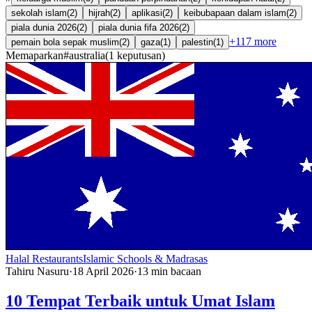
sekolah islam
(
2
)
hijrah
(
2
)
aplikasi
(
2
)
keibubapaan dalam islam
(
2
)
piala dunia 2026
(
2
)
piala dunia fifa 2026
(
2
)
+
117
more
pemain bola sepak muslim
(
2
)
gaza
(
1
)
palestin
(
1
)
Memaparkan
#
australia
(
1
keputusan
)
Halal Restaurants
Islamic Schools & Madrasas
Tahiru Nasuru
·
18 April 2026
·
13
min bacaan
10 Tempat Terbaik untuk Umat Islam