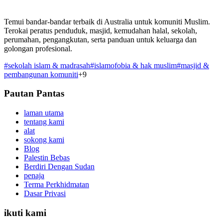
Temui bandar-bandar terbaik di Australia untuk komuniti Muslim.
Terokai peratus penduduk, masjid, kemudahan halal, sekolah,
perumahan, pengangkutan, serta panduan untuk keluarga dan
golongan profesional.
#
sekolah islam & madrasah
#
islamofobia & hak muslim
#
masjid &
pembangunan komuniti
+
9
Pautan Pantas
laman utama
tentang kami
alat
sokong kami
Blog
Palestin Bebas
Berdiri Dengan Sudan
penaja
Terma Perkhidmatan
Dasar Privasi
ikuti kami