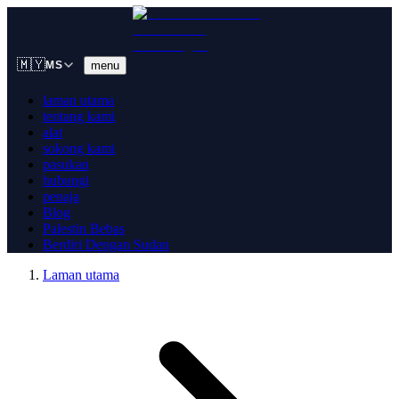
🇲🇾
menu
MS
laman utama
tentang kami
alat
sokong kami
pasukan
hubungi
penaja
Blog
Palestin Bebas
Berdiri Dengan Sudan
Laman utama