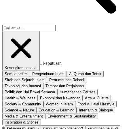
1
keputusan
Kosongkan penapis
Semua artikel
Pengetahuan Islam
Al-Quran dan Tafsir
Sirah dan Sejarah Islam
Pertumbuhan Rohani
Teknologi dan Inovasi
Tempat dan Perjalanan
Politik dan Hal Ehwal Semasa
Humanitarian Causes
Health & Wellness
Ekonomi dan Kewangan
Arts & Culture
Society & Community
Women in Islam
Food & Halal Lifestyle
Science & Nature
Education & Learning
Interfaith & Dialogue
Media & Entertainment
Environment & Sustainability
Inspiration & Stories
#
keluarga muslim
(
3
)
panduan perpindahan
(
2
)
kehidupan halal
(
2
)