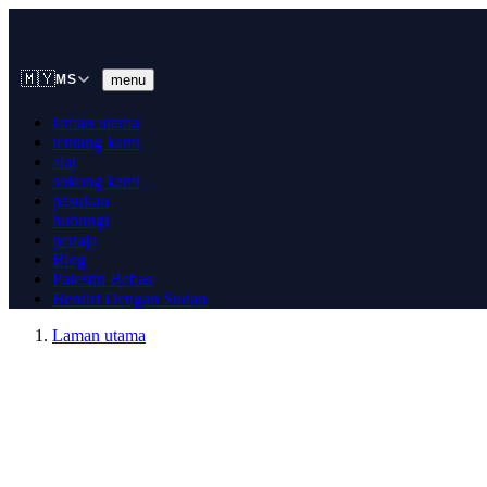
🇲🇾
menu
MS
laman utama
tentang kami
alat
sokong kami
pasukan
hubungi
penaja
Blog
Palestin Bebas
Berdiri Dengan Sudan
Laman utama