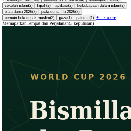
sekolah islam
(
2
)
hijrah
(
2
)
aplikasi
(
2
)
keibubapaan dalam islam
(
2
)
piala dunia 2026
(
2
)
piala dunia fifa 2026
(
2
)
+
117
more
pemain bola sepak muslim
(
2
)
gaza
(
1
)
palestin
(
1
)
Memaparkan
Tempat dan Perjalanan
(
3
keputusan
)