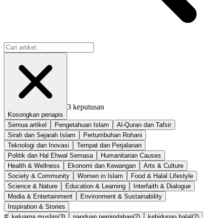
3
keputusan
Kosongkan penapis
Semua artikel
Pengetahuan Islam
Al-Quran dan Tafsir
Sirah dan Sejarah Islam
Pertumbuhan Rohani
Teknologi dan Inovasi
Tempat dan Perjalanan
Politik dan Hal Ehwal Semasa
Humanitarian Causes
Health & Wellness
Ekonomi dan Kewangan
Arts & Culture
Society & Community
Women in Islam
Food & Halal Lifestyle
Science & Nature
Education & Learning
Interfaith & Dialogue
Media & Entertainment
Environment & Sustainability
Inspiration & Stories
#
keluarga muslim
(
3
)
panduan perpindahan
(
2
)
kehidupan halal
(
2
)