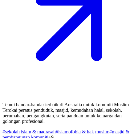
Temui bandar-bandar terbaik di Australia untuk komuniti Muslim.
Terokai peratus penduduk, masjid, kemudahan halal, sekolah,
perumahan, pengangkutan, serta panduan untuk keluarga dan
golongan profesional.
#
sekolah islam & madrasah
#
islamofobia & hak muslim
#
masjid &
pembangunan komuniti
+
9