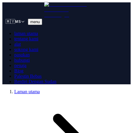
🇲🇾
menu
MS
laman utama
tentang kami
alat
sokong kami
pasukan
hubungi
penaja
Blog
Palestin Bebas
Berdiri Dengan Sudan
Laman utama