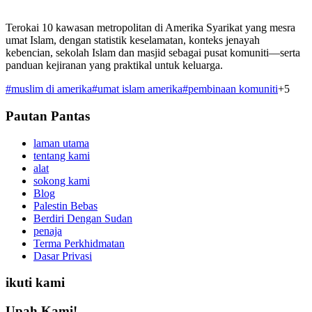
Terokai 10 kawasan metropolitan di Amerika Syarikat yang mesra
umat Islam, dengan statistik keselamatan, konteks jenayah
kebencian, sekolah Islam dan masjid sebagai pusat komuniti—serta
panduan kejiranan yang praktikal untuk keluarga.
#
muslim di amerika
#
umat islam amerika
#
pembinaan komuniti
+
5
Pautan Pantas
laman utama
tentang kami
alat
sokong kami
Blog
Palestin Bebas
Berdiri Dengan Sudan
penaja
Terma Perkhidmatan
Dasar Privasi
ikuti kami
Upah Kami!