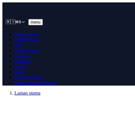
🇲🇾
menu
MS
laman utama
tentang kami
alat
sokong kami
pasukan
hubungi
penaja
Blog
Palestin Bebas
Berdiri Dengan Sudan
Laman utama