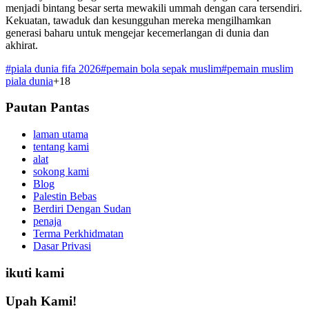
menjadi bintang besar serta mewakili ummah dengan cara tersendiri.
Kekuatan, tawaduk dan kesungguhan mereka mengilhamkan
generasi baharu untuk mengejar kecemerlangan di dunia dan
akhirat.
#
piala dunia fifa 2026
#
pemain bola sepak muslim
#
pemain muslim
piala dunia
+
18
Pautan Pantas
laman utama
tentang kami
alat
sokong kami
Blog
Palestin Bebas
Berdiri Dengan Sudan
penaja
Terma Perkhidmatan
Dasar Privasi
ikuti kami
Upah Kami!