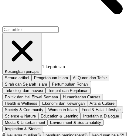
1
keputusan
Kosongkan penapis
Semua artikel
Pengetahuan Islam
Al-Quran dan Tafsir
Sirah dan Sejarah Islam
Pertumbuhan Rohani
Teknologi dan Inovasi
Tempat dan Perjalanan
Politik dan Hal Ehwal Semasa
Humanitarian Causes
Health & Wellness
Ekonomi dan Kewangan
Arts & Culture
Society & Community
Women in Islam
Food & Halal Lifestyle
Science & Nature
Education & Learning
Interfaith & Dialogue
Media & Entertainment
Environment & Sustainability
Inspiration & Stories
#
keluarga muslim
(
3
)
panduan perpindahan
(
2
)
kehidupan halal
(
2
)