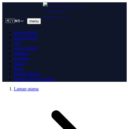
🇲🇾
menu
MS
laman utama
tentang kami
alat
sokong kami
pasukan
hubungi
penaja
Blog
Palestin Bebas
Berdiri Dengan Sudan
Laman utama