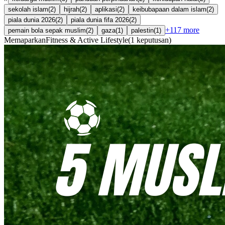
sekolah islam
(
2
)
hijrah
(
2
)
aplikasi
(
2
)
keibubapaan dalam islam
(
2
)
piala dunia 2026
(
2
)
piala dunia fifa 2026
(
2
)
+
117
more
pemain bola sepak muslim
(
2
)
gaza
(
1
)
palestin
(
1
)
Memaparkan
Fitness & Active Lifestyle
(
1
keputusan
)