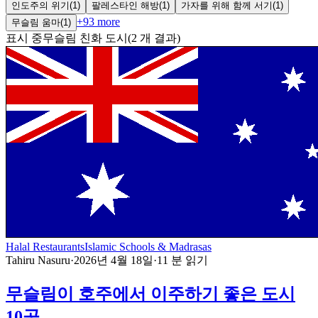
인도주의 위기
(
1
)
팔레스타인 해방
(
1
)
가자를 위해 함께 서기
(
1
)
+
93
more
무슬림 움마
(
1
)
표시 중
무슬림 친화 도시
(
2
개 결과
)
Halal Restaurants
Islamic Schools & Madrasas
Tahiru Nasuru
·
2026년 4월 18일
·
11
분 읽기
무슬림이 호주에서 이주하기 좋은 도시
10곳