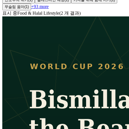
+
93
more
무슬림 움마
(
1
)
표시 중
Food & Halal Lifestyle
(
2
개 결과
)