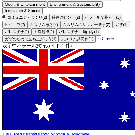
Media & Entertainment
Environment & Sustainability
Inspiration & Stories
#
コミュニティづくり
(
2
)
移住のヒント
(
2
)
ハラールな暮らし
(
2
)
ヒジュラ
(
2
)
ムスリム家族
(
2
)
ムスリムのサッカー選手
(
2
)
ガザ
(
1
)
パレスチナ
(
1
)
人道危機
(
1
)
パレスチナに自由を
(
1
)
+
93
more
ガザのために立ち上がろう
(
1
)
ムスリム共同体
(
1
)
表示中
ハラール旅行ガイド
(
1
件
)
Halal Restaurants
Islamic Schools & Madrasas