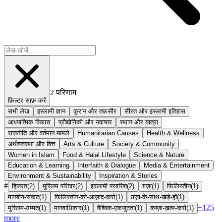
2
परिणाम
फ़िल्टर साफ़ करें
सभी लेख
इस्लामी ज्ञान
कुरान और तफ़सीर
सीरत और इस्लामी इतिहास
आध्यात्मिक विकास
प्रौद्योगिकी और नवाचार
स्थान और यात्रा
राजनीति और वर्तमान मामले
Humanitarian Causes
Health & Wellness
अर्थव्यवस्था और वित्त
Arts & Culture
Society & Community
Women in Islam
Food & Halal Lifestyle
Science & Nature
Education & Learning
Interfaith & Dialogue
Media & Entertainment
Environment & Sustainability
Inspiration & Stories
#
हिजरत
(
2
)
मुस्लिम परिवार
(
2
)
इस्लामी परवरिश
(
2
)
ग़ज़ा
(
1
)
फ़िलिस्तीन
(
1
)
मानवीय-संकट
(
1
)
फ़िलिस्तीन-को-आज़ाद-करो
(
1
)
ग़ज़ा-के-साथ-खड़े-हों
(
1
)
+
125
मुस्लिम-उम्मत
(
1
)
मानवाधिकार
(
1
)
वैश्विक-एकजुटता
(
1
)
कब्ज़ा-ख़त्म-करो
(
1
)
more