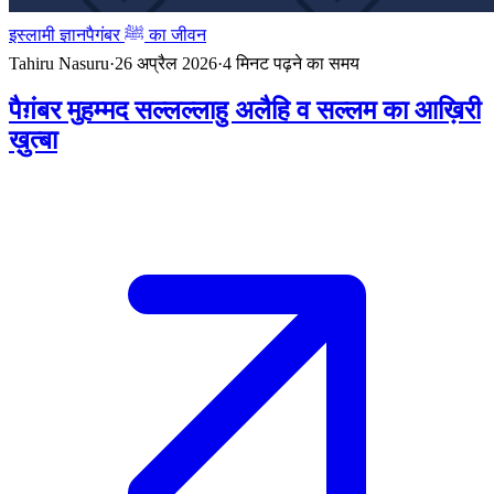
इस्लामी ज्ञान
पैगंबर ﷺ का जीवन
Tahiru Nasuru
·
26 अप्रैल 2026
·
4
मिनट पढ़ने का समय
पैग़ंबर मुहम्मद सल्लल्लाहु अलैहि व सल्लम का आख़िरी
ख़ुत्बा