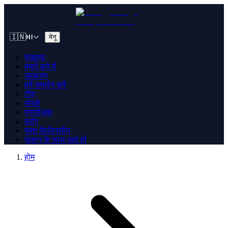
🇮🇳
मेनू
HI
मुखपृष्ठ
हमारे बारे में
उपकरण
हमें समर्थन करें
टीम
संपर्क
प्रायोजक
ब्लॉग
मुक्त फ़िलिस्तीन
सूडान के साथ खड़े हों
होम