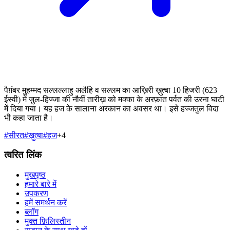
पैग़ंबर मुहम्मद सल्लल्लाहु अलैहि व सल्लम का आख़िरी ख़ुत्बा 10 हिजरी (623
ईस्वी) में ज़ुल-हिज्जा की नौवीं तारीख़ को मक्का के अरफ़ात पर्वत की उरना घाटी
में दिया गया। यह हज के सालाना अरकान का अवसर था। इसे हज्जतुल विदा
भी कहा जाता है।
#
सीरत
#
ख़ुत्बा
#
हज
+
4
त्वरित लिंक
मुखपृष्ठ
हमारे बारे में
उपकरण
हमें समर्थन करें
ब्लॉग
मुक्त फ़िलिस्तीन