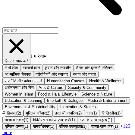
1
परिणाम
फ़िल्टर साफ़ करें
सभी लेख
इस्लामी ज्ञान
कुरान और तफ़सीर
सीरत और इस्लामी इतिहास
आध्यात्मिक विकास
प्रौद्योगिकी और नवाचार
स्थान और यात्रा
राजनीति और वर्तमान मामले
Humanitarian Causes
Health & Wellness
अर्थव्यवस्था और वित्त
Arts & Culture
Society & Community
Women in Islam
Food & Halal Lifestyle
Science & Nature
Education & Learning
Interfaith & Dialogue
Media & Entertainment
Environment & Sustainability
Inspiration & Stories
#
हिजरत
(
2
)
मुस्लिम परिवार
(
2
)
इस्लामी परवरिश
(
2
)
ग़ज़ा
(
1
)
फ़िलिस्तीन
(
1
)
मानवीय-संकट
(
1
)
फ़िलिस्तीन-को-आज़ाद-करो
(
1
)
ग़ज़ा-के-साथ-खड़े-हों
(
1
)
+
125
मुस्लिम-उम्मत
(
1
)
मानवाधिकार
(
1
)
वैश्विक-एकजुटता
(
1
)
कब्ज़ा-ख़त्म-करो
(
1
)
more