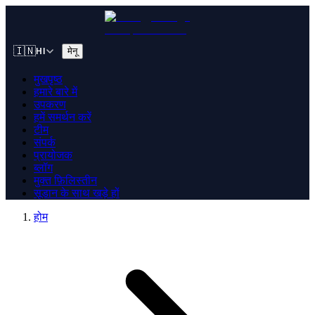
🇮🇳
मेनू
HI
मुखपृष्ठ
हमारे बारे में
उपकरण
हमें समर्थन करें
टीम
संपर्क
प्रायोजक
ब्लॉग
मुक्त फ़िलिस्तीन
सूडान के साथ खड़े हों
होम