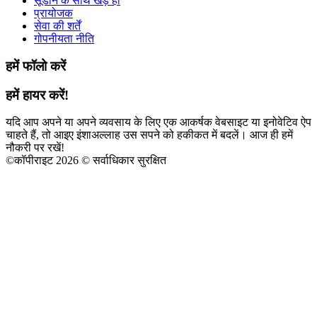
सूडान के साथ खड़े हों
प्रायोजक
सेवा की शर्तें
गोपनीयता नीति
हमें फॉलो करें
हमें हायर करें!
यदि आप अपने या अपने व्यवसाय के लिए एक आकर्षक वेबसाइट या इनोवेटिव ऐप
चाहते हैं, तो आइए इंशाअल्लाह उस सपने को हकीकत में बदलें। आज ही हमें
नौकरी पर रखें!
©
कॉपीराइट 2026 © सर्वाधिकार सुरक्षित