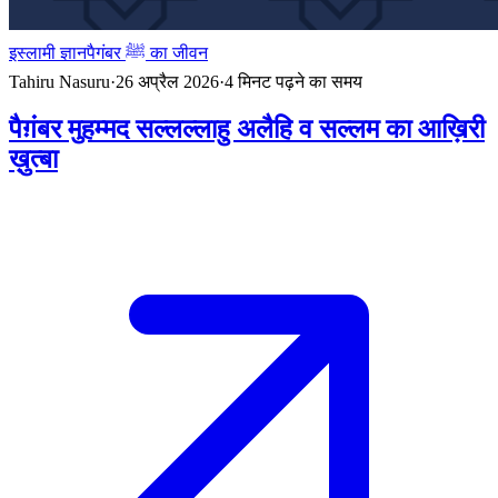
इस्लामी ज्ञान
पैगंबर ﷺ का जीवन
Tahiru Nasuru
·
26 अप्रैल 2026
·
4
मिनट पढ़ने का समय
पैग़ंबर मुहम्मद सल्लल्लाहु अलैहि व सल्लम का आख़िरी
ख़ुत्बा