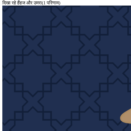
दिखा रहे हैं
हज और उमरा
(
1
परिणाम
)