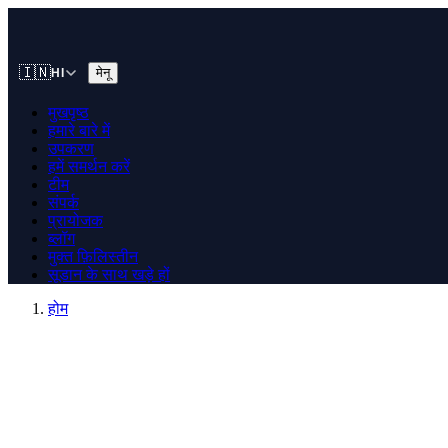
🇮🇳
मेनू
HI
मुखपृष्ठ
हमारे बारे में
उपकरण
हमें समर्थन करें
टीम
संपर्क
प्रायोजक
ब्लॉग
मुक्त फ़िलिस्तीन
सूडान के साथ खड़े हों
होम