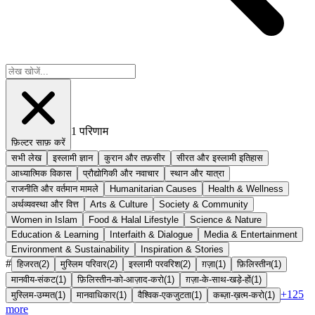
1
परिणाम
फ़िल्टर साफ़ करें
सभी लेख
इस्लामी ज्ञान
कुरान और तफ़सीर
सीरत और इस्लामी इतिहास
आध्यात्मिक विकास
प्रौद्योगिकी और नवाचार
स्थान और यात्रा
राजनीति और वर्तमान मामले
Humanitarian Causes
Health & Wellness
अर्थव्यवस्था और वित्त
Arts & Culture
Society & Community
Women in Islam
Food & Halal Lifestyle
Science & Nature
Education & Learning
Interfaith & Dialogue
Media & Entertainment
Environment & Sustainability
Inspiration & Stories
#
हिजरत
(
2
)
मुस्लिम परिवार
(
2
)
इस्लामी परवरिश
(
2
)
ग़ज़ा
(
1
)
फ़िलिस्तीन
(
1
)
मानवीय-संकट
(
1
)
फ़िलिस्तीन-को-आज़ाद-करो
(
1
)
ग़ज़ा-के-साथ-खड़े-हों
(
1
)
+
125
मुस्लिम-उम्मत
(
1
)
मानवाधिकार
(
1
)
वैश्विक-एकजुटता
(
1
)
कब्ज़ा-ख़त्म-करो
(
1
)
more