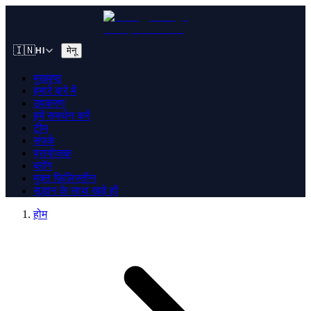
🇮🇳
मेनू
HI
मुखपृष्ठ
हमारे बारे में
उपकरण
हमें समर्थन करें
टीम
संपर्क
प्रायोजक
ब्लॉग
मुक्त फ़िलिस्तीन
सूडान के साथ खड़े हों
होम