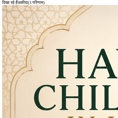
दिखा रहे हैं
अकीदा
(
3
परिणाम
)