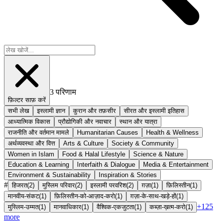
3
परिणाम
फ़िल्टर साफ़ करें
सभी लेख
इस्लामी ज्ञान
कुरान और तफ़सीर
सीरत और इस्लामी इतिहास
आध्यात्मिक विकास
प्रौद्योगिकी और नवाचार
स्थान और यात्रा
राजनीति और वर्तमान मामले
Humanitarian Causes
Health & Wellness
अर्थव्यवस्था और वित्त
Arts & Culture
Society & Community
Women in Islam
Food & Halal Lifestyle
Science & Nature
Education & Learning
Interfaith & Dialogue
Media & Entertainment
Environment & Sustainability
Inspiration & Stories
#
हिजरत
(
2
)
मुस्लिम परिवार
(
2
)
इस्लामी परवरिश
(
2
)
ग़ज़ा
(
1
)
फ़िलिस्तीन
(
1
)
मानवीय-संकट
(
1
)
फ़िलिस्तीन-को-आज़ाद-करो
(
1
)
ग़ज़ा-के-साथ-खड़े-हों
(
1
)
+
125
मुस्लिम-उम्मत
(
1
)
मानवाधिकार
(
1
)
वैश्विक-एकजुटता
(
1
)
कब्ज़ा-ख़त्म-करो
(
1
)
more