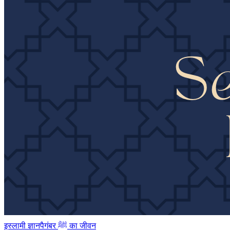
इस्लामी ज्ञान
पैगंबर ﷺ का जीवन