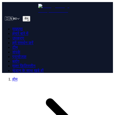
🇮🇳
मेनू
HI
मुखपृष्ठ
हमारे बारे में
उपकरण
हमें समर्थन करें
टीम
संपर्क
प्रायोजक
ब्लॉग
मुक्त फ़िलिस्तीन
सूडान के साथ खड़े हों
होम