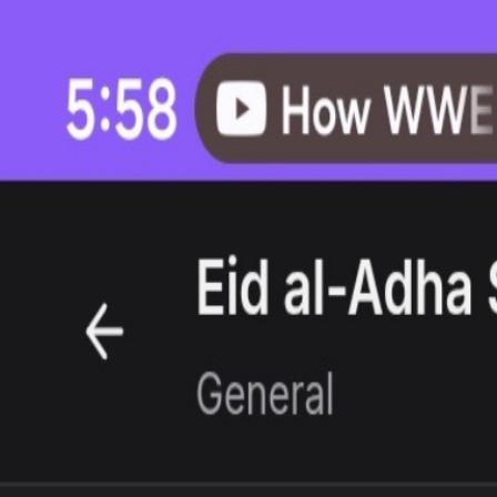
🇮🇳
मेनू
HI
मुखपृष्ठ
हमारे बारे में
उपकरण
हमें समर्थन करें
टीम
संपर्क
प्रायोजक
ब्लॉग
मुक्त फ़िलिस्तीन
सूडान के साथ खड़े हों
होम